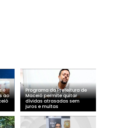
rie
Programa da Prefeitura de
s ao
Maceió permite quitar
ceió
dívidas atrasadas sem
juros e multas