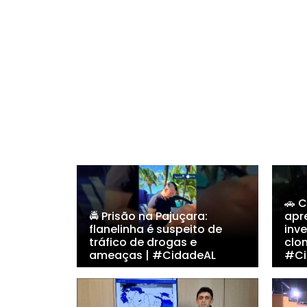
🚗 
🚔 Prisão na Pajuçara:
apr
flanelinha é suspeito de
inv
tráfico de drogas e
clo
ameaças | #CidadeAL
#Ci