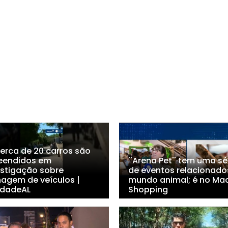
Cerca de 20 carros são
eendidos em
''Arena Pet'' tem uma sé
estigação sobre
de eventos relacionado
nagem de veículos |
mundo animal; é no Ma
dadeAL
Shopping