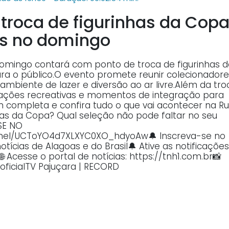
 troca de figurinhas da Cop
as no domingo
mingo contará com ponto de troca de figurinhas d
ara o público.O evento promete reunir colecionadore
ambiente de lazer e diversão ao ar livre.Além da tro
trações recreativas e momentos de integração para
m completa e confira tudo o que vai acontecer na R
nhas da Copa? Qual seleção não pode faltar no seu
SE NO
nel/UCToYO4d7XLXYC0XO_hdyoAw🔔 Inscreva-se no
ícias de Alagoas e do Brasil🔔 Ative as notificações
Acesse o portal de notícias: https://tnh1.com.br📸
oficialTV Pajuçara | RECORD