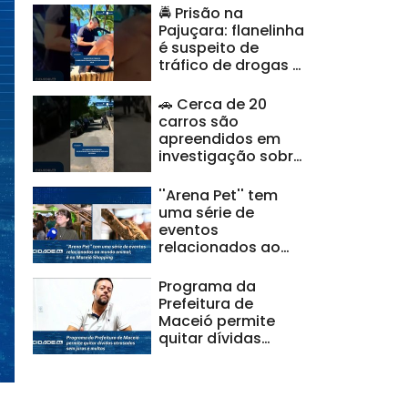
🚔 Prisão na
Pajuçara: flanelinha
é suspeito de
tráfico de drogas e
ameaças |
#CidadeAL
🚗 Cerca de 20
carros são
apreendidos em
investigação sobre
clonagem de
veículos |
''Arena Pet'' tem
#CidadeAL
uma série de
eventos
relacionados ao
mundo animal; é no
Maceió Shopping
Programa da
Prefeitura de
Maceió permite
quitar dívidas
atrasadas sem
juros e multas