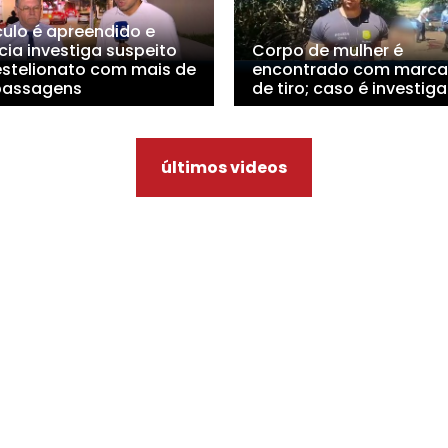
culo é apreendido e
cia investiga suspeito
Corpo de mulher é
estelionato com mais de
encontrado com marca
passagens
de tiro; caso é investig
últimos videos