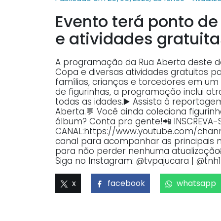
Evento terá ponto de
e atividades gratuit
A programação da Rua Aberta deste do
Copa e diversas atividades gratuitas p
famílias, crianças e torcedores em um 
de figurinhas, a programação inclui a
todas as idades.▶️ Assista à reportage
Aberta.💬 Você ainda coleciona figuri
álbum? Conta pra gente!📲 INSCREVA-
CANAL:https://www.youtube.com/chan
canal para acompanhar as principais not
para não perder nenhuma atualização🌐 
Siga no Instagram: @tvpajucara | @tnh1
x
facebook
whatsapp