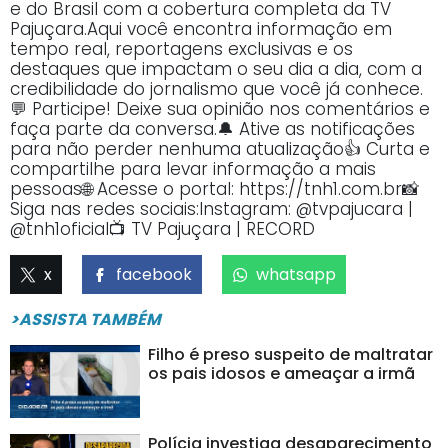
e do Brasil com a cobertura completa da TV
Pajuçara.Aqui você encontra informação em
tempo real, reportagens exclusivas e os
destaques que impactam o seu dia a dia, com a
credibilidade do jornalismo que você já conhece.
💬 Participe! Deixe sua opinião nos comentários e
faça parte da conversa.🔔 Ative as notificações
para não perder nenhuma atualização👍 Curta e
compartilhe para levar informação a mais
pessoas🌐 Acesse o portal: https://tnh1.com.br📸
Siga nas redes sociais:Instagram: @tvpajucara |
@tnh1oficial📺 TV Pajuçara | RECORD
x
facebook
whatsapp
>ASSISTA TAMBÉM
Filho é preso suspeito de maltratar
os pais idosos e ameaçar a irmã
Polícia investiga desaparecimento