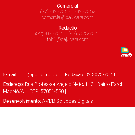
Comercial
(82)30237565 | 30237562
comercial@pajucara.com
Redação
(82)30237574 | (82)3023-7574
tnh1@pajucara.com
E-mail:
tnh1@pajucara.com
|
Redação:
82 3023-7574 |
Endereço:
Rua Professor Ângelo Neto, 113 - Bairro Farol -
Maceió/AL | CEP.: 57051-530 |
Desenvolvimento:
AMDB Soluções Digitais