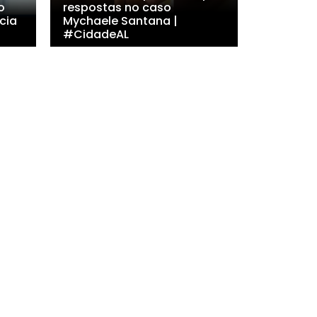
o
respostas no caso
cia
Mychaele Santana |
#CidadeAL