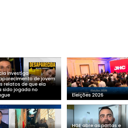
cia investiga
aparecimento de jovem
s relatos de que ela
a sido jogada no
ngue
Eleições 2026
HGE abre as portas e