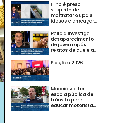
Filho é preso
suspeito de
maltratar os pais
idosos e ameaçar
a irmã
Polícia investiga
desaparecimento
de jovem após
relatos de que ela
teria sido jogada
no mangue
Eleições 2026
Maceió vai ter
escola pública de
trânsito para
educar motoristas
e evitar acidentes