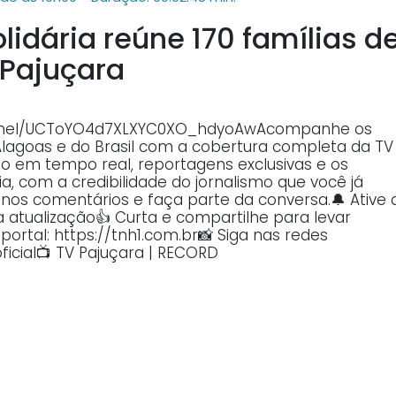
lidária reúne 170 famílias d
Pajuçara
annel/UCToYO4d7XLXYC0XO_hdyoAwAcompanhe os
Alagoas e do Brasil com a cobertura completa da TV
o em tempo real, reportagens exclusivas e os
, com a credibilidade do jornalismo que você já
o nos comentários e faça parte da conversa.🔔 Ative 
atualização👍 Curta e compartilhe para levar
ortal: https://tnh1.com.br📸 Siga nas redes
ficial📺 TV Pajuçara | RECORD