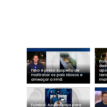
Polí
des
Filho é preso suspeito de
apó
maltratar os pais idosos e
teri
ameaçar a irmã
ma
Futebol: Azulão viaja para