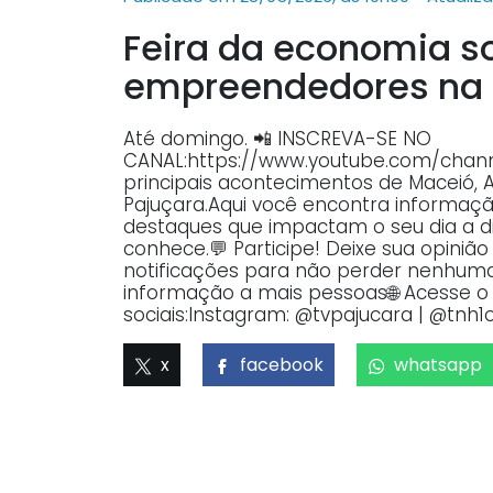
Feira da economia so
empreendedores na 
Até domingo. 📲 INSCREVA-SE NO
CANAL:https://www.youtube.com/ch
principais acontecimentos de Maceió, 
Pajuçara.Aqui você encontra informaçã
destaques que impactam o seu dia a dia
conhece.💬 Participe! Deixe sua opiniã
notificações para não perder nenhuma 
informação a mais pessoas🌐 Acesse o p
sociais:Instagram: @tvpajucara | @tnh1o
x
facebook
whatsapp