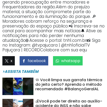
gerando preocupação entre moradores e
frequentadores da região.Além do prejuízo
material, a situação compromete parte do
funcionamento e da iluminação do parque. 🔎
Moradores cobram reforço na segurança e
preservação do espaço público.📲 Inscreva-se no
canal para acompanhar mais notícias🔔 Ative as
notificações para não perder nenhuma
atualização🌐 Acesse o portal: tnh1.com.br📸 Siga
no Instagram: @tvpajucara | @tnh1oficialTV
Pajuçara | RECORDColabore com sua equ
x
facebook
whatsapp
>ASSISTA TAMBÉM
🧼 Você limpa sua garrafa térmica
do jeito certo? Aprenda o método
recomendado #BalançoGeralAL
💰Você pode ter direito ao auxílio-
acidente do INSS e não sabe