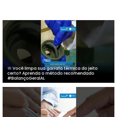
🧼 Você limpa sua garrafa térmica do jeito
certo? Aprenda o método recomendado
#BalançoGeralAL