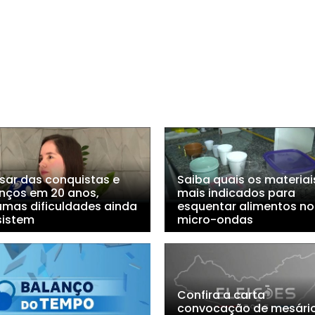
sar das conquistas e
Saiba quais os materiai
nços em 20 anos,
mais indicados para
umas dificuldades ainda
esquentar alimentos no
sistem
micro-ondas
Confira a carta
convocação de mesário