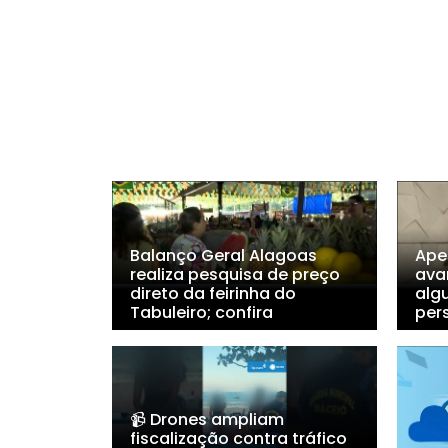
Balanço Geral Alagoas
Ape
realiza pesquisa de preço
ava
direto da feirinha do
alg
Tabuleiro; confira
per
📹 Drones ampliam
fiscalização contra tráfico