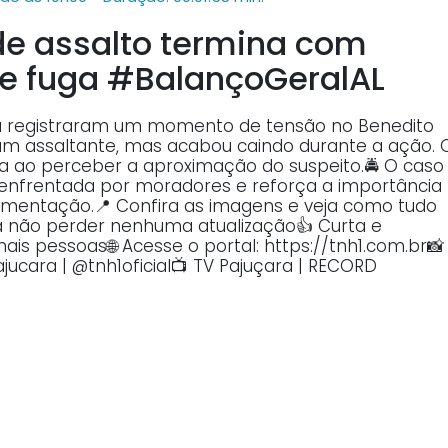
 de assalto termina com
te fuga #BalançoGeralAL
a registraram um momento de tensão no Benedito
um assaltante, mas acabou caindo durante a ação. 
a ao perceber a aproximação do suspeito.🚔 O caso
enfrentada por moradores e reforça a importância
mentação.📍 Confira as imagens e veja como tudo
ra não perder nenhuma atualização👍 Curta e
is pessoas🌐 Acesse o portal: https://tnh1.com.br📸
jucara | @tnh1oficial📺 TV Pajuçara | RECORD