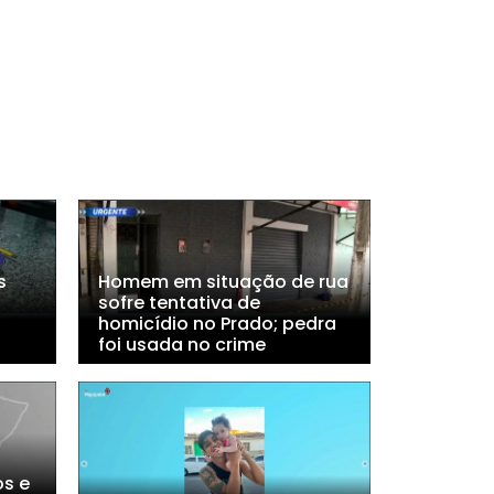
s
Homem em situação de rua
sofre tentativa de
homicídio no Prado; pedra
foi usada no crime
s e