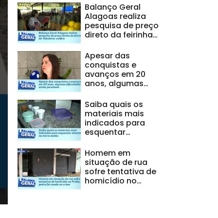
Balanço Geral
Alagoas realiza
pesquisa de preço
direto da feirinha
do Tabuleiro;
confira
Apesar das
conquistas e
avanços em 20
anos, algumas
dificuldades ainda
persistem
Saiba quais os
materiais mais
indicados para
esquentar
alimentos no
micro-ondas
Homem em
situação de rua
sofre tentativa de
homicídio no
Prado; pedra foi
usada no crime