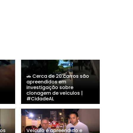
🚗 Cerca de 20 carros são
apreendidos em
investigação sobre
clonagem de veículos |
#CidadeAL
dos
Veículo é apreendido e