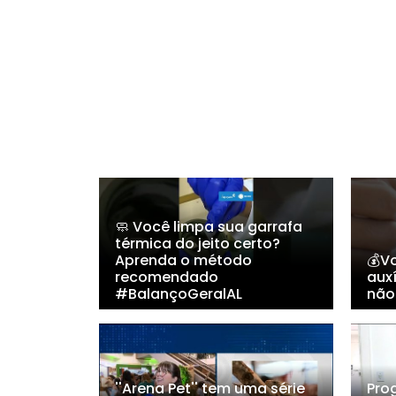
🧼 Você limpa sua garrafa
térmica do jeito certo?
Aprenda o método
💰Vo
recomendado
auxí
#BalançoGeralAL
não
''Arena Pet'' tem uma série
Pro