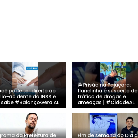
🚔 Prisão na Pajuçara:
cê pode ter direito ao
flanelinha é suspeito de
lio-acidente do INSS e
tráfico de drogas e
 sabe #BalançoGeralAL
ameaças | #CidadeAL
grama da Prefeitura de
Fim de semana do Dia 