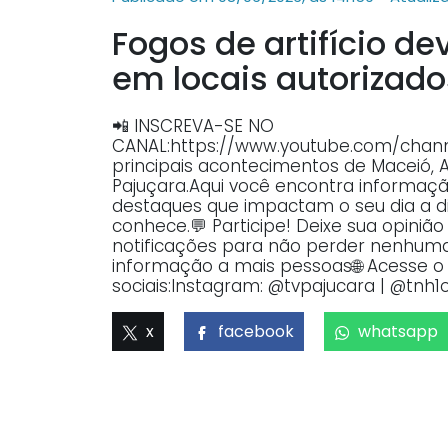
Fogos de artifício 
em locais autorizados,
📲 INSCREVA-SE NO
CANAL:https://www.youtube.com/ch
principais acontecimentos de Maceió, 
Pajuçara.Aqui você encontra informaçã
destaques que impactam o seu dia a dia
conhece.💬 Participe! Deixe sua opiniã
notificações para não perder nenhuma 
informação a mais pessoas🌐 Acesse o p
sociais:Instagram: @tvpajucara | @tnh1o
x
facebook
whatsapp