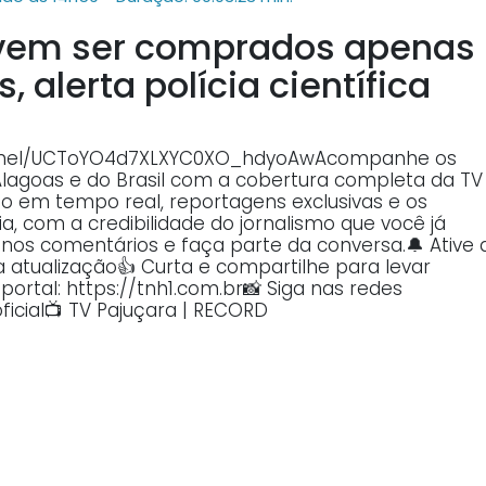
devem ser comprados apenas
 alerta polícia científica
annel/UCToYO4d7XLXYC0XO_hdyoAwAcompanhe os
Alagoas e do Brasil com a cobertura completa da TV
o em tempo real, reportagens exclusivas e os
, com a credibilidade do jornalismo que você já
o nos comentários e faça parte da conversa.🔔 Ative 
atualização👍 Curta e compartilhe para levar
ortal: https://tnh1.com.br📸 Siga nas redes
ficial📺 TV Pajuçara | RECORD