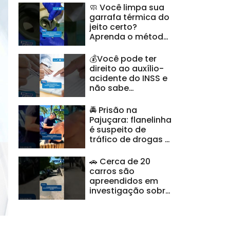
🧼 Você limpa sua
garrafa térmica do
jeito certo?
Aprenda o método
recomendado
#BalançoGeralAL
💰Você pode ter
direito ao auxílio-
acidente do INSS e
não sabe
#BalançoGeralAL
🚔 Prisão na
Pajuçara: flanelinha
é suspeito de
tráfico de drogas e
ameaças |
#CidadeAL
🚗 Cerca de 20
carros são
apreendidos em
investigação sobre
clonagem de
veículos |
#CidadeAL