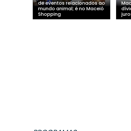
de eventos relacionados ao
Mac
mundo animal; é no Maceió
dív
Shopping
juro