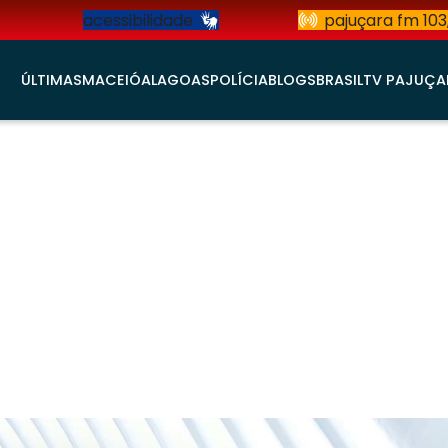
acessibilidade
pajuçara fm 103
ÚLTIMAS
MACEIÓ
ALAGOAS
POLÍCIA
BLOGS
BRASIL
TV PAJUÇA