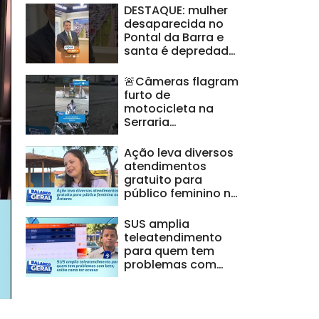
DESTAQUE: mulher
desaparecida no
Pontal da Barra e
santa é depredada
na Jatiúca
🚨Câmeras flagram
furto de
motocicleta na
Serraria
#BalançoGeralAL
Ação leva diversos
atendimentos
gratuito para
público feminino no
Antares
SUS amplia
teleatendimento
para quem tem
problemas com
bets; saiba como
ter acesso