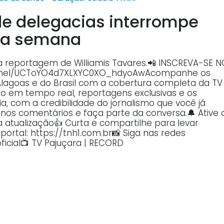
de delegacias interrompe
ma semana
na reportagem de Williamis Tavares.📲 INSCREVA-SE 
annel/UCToYO4d7XLXYC0XO_hdyoAwAcompanhe os
Alagoas e do Brasil com a cobertura completa da TV
o em tempo real, reportagens exclusivas e os
, com a credibilidade do jornalismo que você já
o nos comentários e faça parte da conversa.🔔 Ative 
atualização👍 Curta e compartilhe para levar
ortal: https://tnh1.com.br📸 Siga nas redes
ficial📺 TV Pajuçara | RECORD