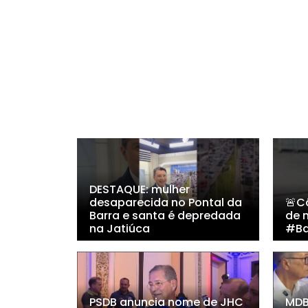
DESTAQUE: mulher
desaparecida no Pontal da
🚨C
Barra e santa é depredada
de 
na Jatiúca
#Ba
PSDB anuncia nome de JHC
MDB 