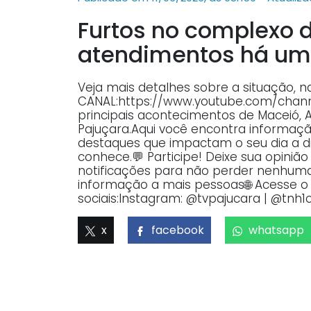
Furtos no complexo 
atendimentos há u
Veja mais detalhes sobre a situação, 
CANAL:https://www.youtube.com/ch
principais acontecimentos de Maceió, 
Pajuçara.Aqui você encontra informaçã
destaques que impactam o seu dia a dia
conhece.💬 Participe! Deixe sua opiniã
notificações para não perder nenhuma 
informação a mais pessoas🌐 Acesse o p
sociais:Instagram: @tvpajucara | @tnh1o
x
facebook
whatsapp