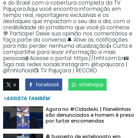
e do Brasil com a cobertura completa da TV
Pajuçara.Aqui você encontra informação em
tempo real, reportagens exclusivas e os
destaques que impactam o seu dia a dia, com a
credibilidade do jornalismo que você já conhece.
💬 Participe! Deixe sua opinião nos comentários e
faça parte da conversa.🔔 Ative as notificações
para não perder nenhuma atualização👍 Curta e
compartilhe para levar informação a mais
pessoas🌐 Acesse o portal: https://tnh1.com.br📸
Siga nas redes sociais:Instagram: @tvpajucara |
@tnh1oficial📺 TV Pajuçara | RECORD
x
facebook
whatsapp
>ASSISTA TAMBÉM
Agora no #CidadeAL | Flanelinhas
são denunciados e homem é preso
por furtar encomendas
🚔 Suspeito de estelionato em