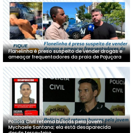
Flanelinha é preso suspeito de vender drogas e
ameaçar frequentadores da praia de Pajuçara
Polícia Civil retoma buscas pela jovem
Mychaele Santana; ela está desaparecida
desde terça-feira