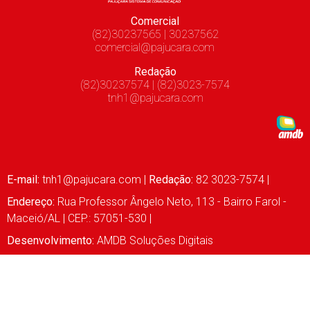
Comercial
(82)30237565 | 30237562
comercial@pajucara.com
Redação
(82)30237574 | (82)3023-7574
tnh1@pajucara.com
E-mail:
tnh1@pajucara.com
|
Redação:
82 3023-7574 |
Endereço:
Rua Professor Ângelo Neto, 113 - Bairro Farol -
Maceió/AL | CEP.: 57051-530 |
Desenvolvimento:
AMDB Soluções Digitais