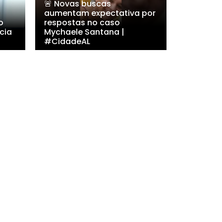
🚨 Novas buscas
aumentam expectativa por
o
respostas no caso
cia
Mychaele Santana |
#CidadeAL