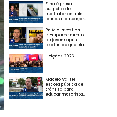
Filho é preso
suspeito de
maltratar os pais
idosos e ameaçar
a irmã
Polícia investiga
desaparecimento
de jovem após
relatos de que ela
teria sido jogada
no mangue
Eleições 2026
Maceió vai ter
escola pública de
trânsito para
educar motoristas
e evitar acidentes