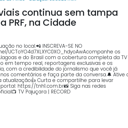
uviais continua sem tampa
a PRF, na Cidade
tuação no local.📲 INSCREVA-SE NO
annel/UCToYO4d7XLXYC0XO_hdyoAwAcompanhe os
Alagoas e do Brasil com a cobertura completa da TV
o em tempo real, reportagens exclusivas e os
, com a credibilidade do jornalismo que você já
o nos comentários e faça parte da conversa.🔔 Ative 
atualização👍 Curta e compartilhe para levar
ortal: https://tnh1.com.br📸 Siga nas redes
ficial📺 TV Pajuçara | RECORD