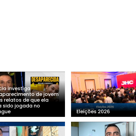
cia investiga
aparecimento de jovem
s relatos de que ela
a sido jogada no
ngue
Eleições 2026