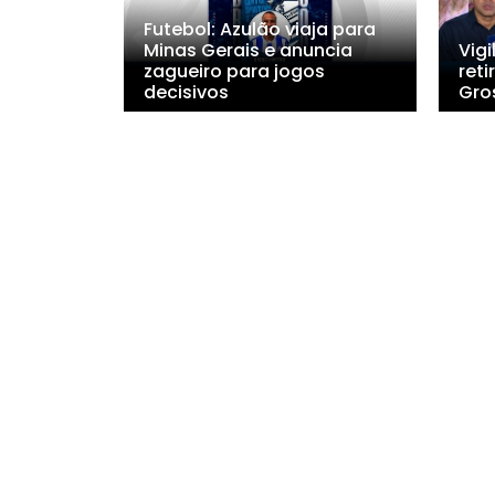
Futebol: Azulão viaja para
Minas Gerais e anuncia
Vigi
zagueiro para jogos
ret
decisivos
Gro