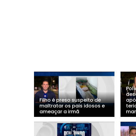
Polí
des
Filho é preso suspeito de
apó
maltratar os pais idosos e
teri
ameaçar a irmã
ma