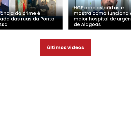
HGE abre as portas e
lância do crime é
mostra como funciona 
irada das ruas da Ponta
maior hospital de urgên
ssa
de Alagoas
últimos videos