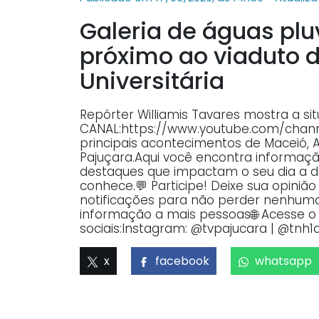
Galeria de águas pl
próximo ao viaduto d
Universitária
Repórter Williamis Tavares mostra a si
CANAL:https://www.youtube.com/ch
principais acontecimentos de Maceió, 
Pajuçara.Aqui você encontra informaçã
destaques que impactam o seu dia a dia
conhece.💬 Participe! Deixe sua opiniã
notificações para não perder nenhuma 
informação a mais pessoas🌐 Acesse o p
sociais:Instagram: @tvpajucara | @tnh1o
x
facebook
whatsapp