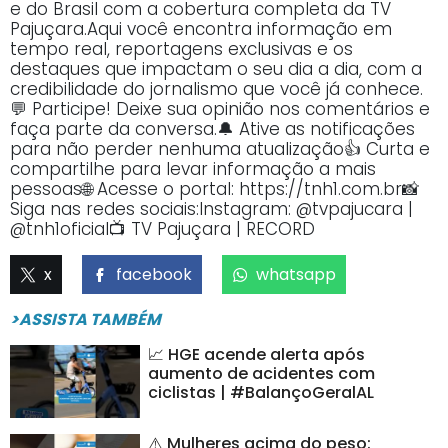
e do Brasil com a cobertura completa da TV
Pajuçara.Aqui você encontra informação em
tempo real, reportagens exclusivas e os
destaques que impactam o seu dia a dia, com a
credibilidade do jornalismo que você já conhece.
💬 Participe! Deixe sua opinião nos comentários e
faça parte da conversa.🔔 Ative as notificações
para não perder nenhuma atualização👍 Curta e
compartilhe para levar informação a mais
pessoas🌐 Acesse o portal: https://tnh1.com.br📸
Siga nas redes sociais:Instagram: @tvpajucara |
@tnh1oficial📺 TV Pajuçara | RECORD
x
facebook
whatsapp
>ASSISTA TAMBÉM
📈 HGE acende alerta após
aumento de acidentes com
ciclistas | #BalançoGeralAL
⚠️ Mulheres acima do peso: