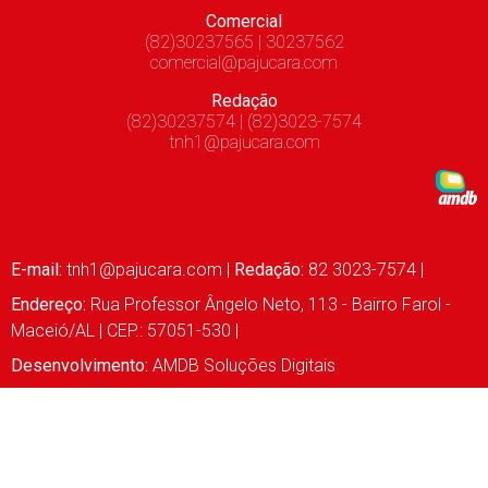
Comercial
(82)30237565 | 30237562
comercial@pajucara.com
Redação
(82)30237574 | (82)3023-7574
tnh1@pajucara.com
E-mail:
tnh1@pajucara.com
|
Redação:
82 3023-7574 |
Endereço:
Rua Professor Ângelo Neto, 113 - Bairro Farol -
Maceió/AL | CEP.: 57051-530 |
Desenvolvimento:
AMDB Soluções Digitais