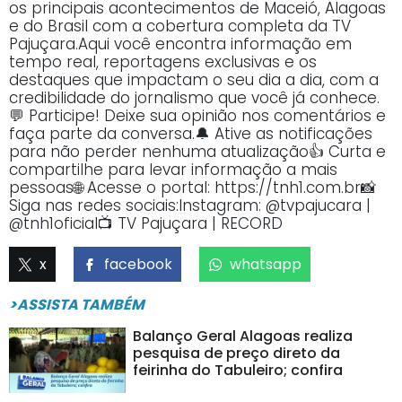
os principais acontecimentos de Maceió, Alagoas
e do Brasil com a cobertura completa da TV
Pajuçara.Aqui você encontra informação em
tempo real, reportagens exclusivas e os
destaques que impactam o seu dia a dia, com a
credibilidade do jornalismo que você já conhece.
💬 Participe! Deixe sua opinião nos comentários e
faça parte da conversa.🔔 Ative as notificações
para não perder nenhuma atualização👍 Curta e
compartilhe para levar informação a mais
pessoas🌐 Acesse o portal: https://tnh1.com.br📸
Siga nas redes sociais:Instagram: @tvpajucara |
@tnh1oficial📺 TV Pajuçara | RECORD
x
facebook
whatsapp
>ASSISTA TAMBÉM
Balanço Geral Alagoas realiza
pesquisa de preço direto da
feirinha do Tabuleiro; confira