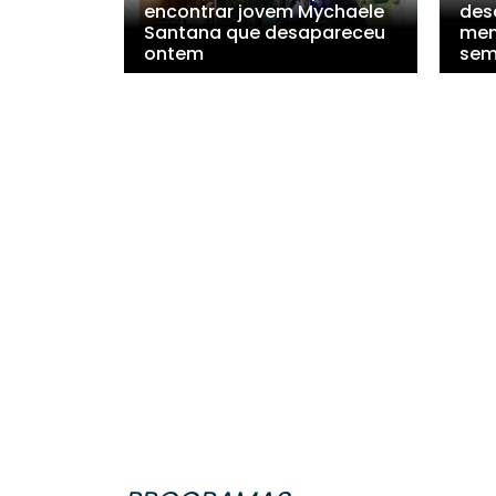
encontrar jovem Mychaele
des
Santana que desapareceu
men
ontem
sem