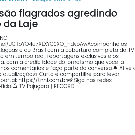
são flagrados agredindo
da Laje
 NO
annel/UCToYO4d7XLXYC0XO_hdyoAwAcompanhe os
Alagoas e do Brasil com a cobertura completa da TV
o em tempo real, reportagens exclusivas e os
, com a credibilidade do jornalismo que você já
o nos comentários e faça parte da conversa.🔔 Ative 
atualização👍 Curta e compartilhe para levar
ortal: https://tnh1.com.br📸 Siga nas redes
ficial📺 TV Pajuçara | RECORD