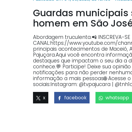
Guardas municipais 
homem em São José 
Abordagem truculenta.📲 INSCREVA-SE
CANAL:https://www.youtube.com/ch
principais acontecimentos de Maceió, 
Pajuçara.Aqui você encontra informaçã
destaques que impactam o seu dia a dia
conhece.💬 Participe! Deixe sua opiniã
notificações para não perder nenhuma 
informação a mais pessoas🌐 Acesse o p
sociais:Instagram: @tvpajucara | @tnh1o
x
facebook
whatsapp