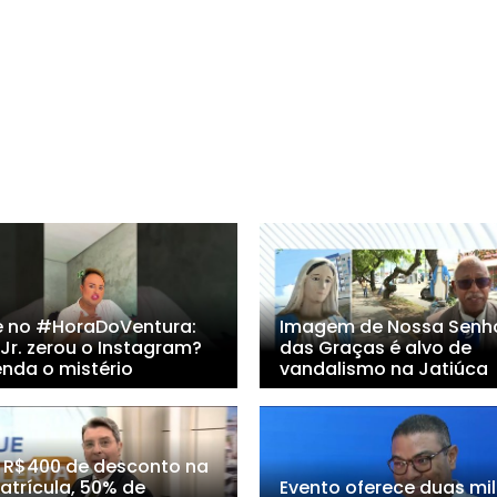
e no #HoraDoVentura:
Imagem de Nossa Senh
 Jr. zerou o Instagram?
das Graças é alvo de
enda o mistério
vandalismo na Jatiúca
 R$400 de desconto na
atrícula, 50% de
Evento oferece duas mil