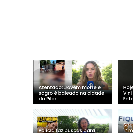
Atentado: Jovem morre e
Hoj
sogro é baleado na cidade
Vini
do Pilar
Ent
São
Polícia faz buscas para
1ª m