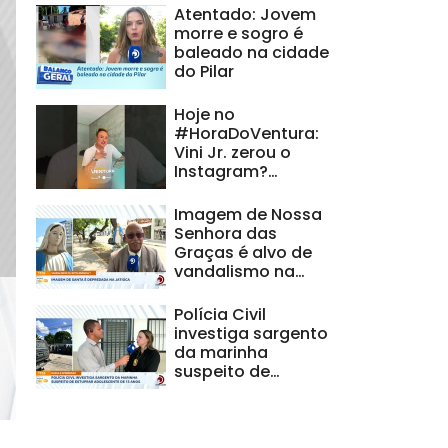
Atentado: Jovem
morre e sogro é
baleado na cidade
do Pilar
Hoje no
#HoraDoVentura:
Vini Jr. zerou o
Instagram?
Entenda o mistério
Imagem de Nossa
Senhora das
Graças é alvo de
vandalismo na
Jatiúca
Polícia Civil
investiga sargento
da marinha
suspeito de
estuprar
adolescente de 13
anos