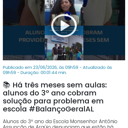
Publicado em 23/06/2026, às 09h59 - Atualizado às
09h59
- Duração: 00:01:44 min.
📚 Há três meses sem aulas:
alunos do 3º ano cobram
solução para problema em
escola #BalançoGeralAL
Alunos do 3º ano da Escola Monsenhor Antônio
Assunção de Araújo denunciam que estão há