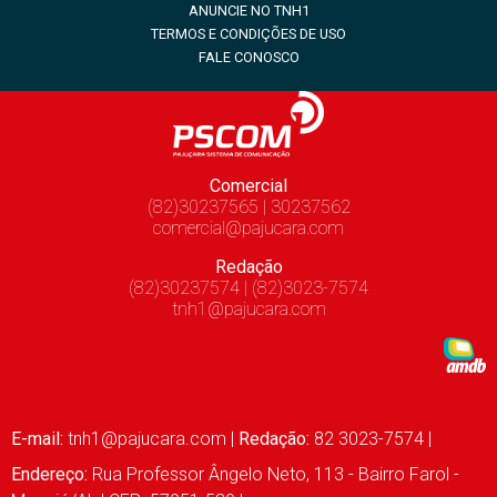
ANUNCIE NO TNH1
TERMOS E CONDIÇÕES DE USO
FALE CONOSCO
Comercial
(82)30237565 | 30237562
comercial@pajucara.com
Redação
(82)30237574 | (82)3023-7574
tnh1@pajucara.com
E-mail:
tnh1@pajucara.com
|
Redação:
82 3023-7574 |
Endereço:
Rua Professor Ângelo Neto, 113 - Bairro Farol -