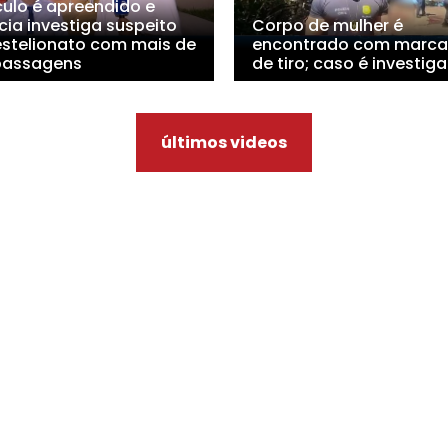
culo é apreendido e
cia investiga suspeito
Corpo de mulher é
estelionato com mais de
encontrado com marca
passagens
de tiro; caso é investig
últimos videos