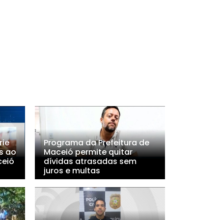
rie
Programa da Prefeitura de
s ao
Maceió permite quitar
ceió
dívidas atrasadas sem
juros e multas