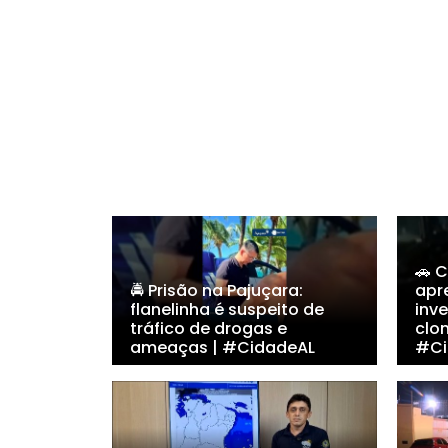
🚗 
🚔 Prisão na Pajuçara:
apr
flanelinha é suspeito de
inv
tráfico de drogas e
clo
ameaças | #CidadeAL
#Ci