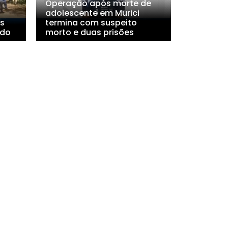
Operação após morte de
adolescente em Murici
s
termina com suspeito
ado
morto e duas prisões