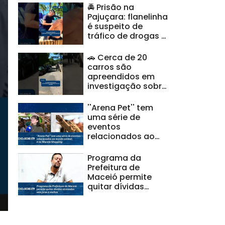
🚔 Prisão na
Pajuçara: flanelinha
é suspeito de
tráfico de drogas e
ameaças |
#CidadeAL
🚗 Cerca de 20
carros são
apreendidos em
investigação sobre
clonagem de
veículos |
''Arena Pet'' tem
#CidadeAL
uma série de
eventos
relacionados ao
mundo animal; é no
Maceió Shopping
Programa da
Prefeitura de
Maceió permite
quitar dívidas
atrasadas sem
juros e multas