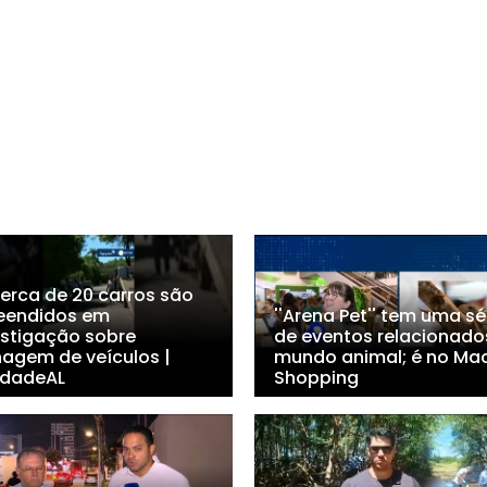
Cerca de 20 carros são
eendidos em
''Arena Pet'' tem uma sé
estigação sobre
de eventos relacionado
nagem de veículos |
mundo animal; é no Ma
dadeAL
Shopping