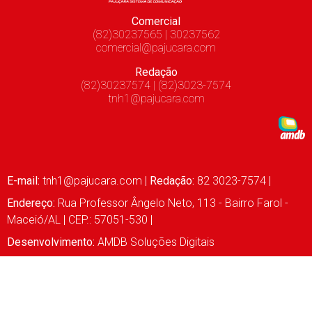
Comercial
(82)30237565 | 30237562
comercial@pajucara.com
Redação
(82)30237574 | (82)3023-7574
tnh1@pajucara.com
E-mail:
tnh1@pajucara.com
|
Redação:
82 3023-7574 |
Endereço:
Rua Professor Ângelo Neto, 113 - Bairro Farol -
Maceió/AL | CEP.: 57051-530 |
Desenvolvimento:
AMDB Soluções Digitais