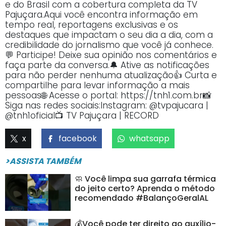
e do Brasil com a cobertura completa da TV
Pajuçara.Aqui você encontra informação em
tempo real, reportagens exclusivas e os
destaques que impactam o seu dia a dia, com a
credibilidade do jornalismo que você já conhece.
💬 Participe! Deixe sua opinião nos comentários e
faça parte da conversa.🔔 Ative as notificações
para não perder nenhuma atualização👍 Curta e
compartilhe para levar informação a mais
pessoas🌐 Acesse o portal: https://tnh1.com.br📸
Siga nas redes sociais:Instagram: @tvpajucara |
@tnh1oficial📺 TV Pajuçara | RECORD
x
facebook
whatsapp
>ASSISTA TAMBÉM
🧼 Você limpa sua garrafa térmica
do jeito certo? Aprenda o método
recomendado #BalançoGeralAL
💰Você pode ter direito ao auxílio-