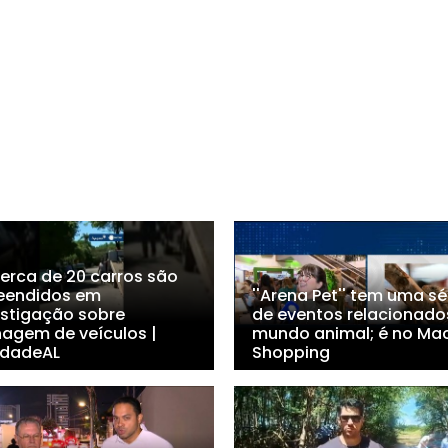
Cerca de 20 carros são
eendidos em
''Arena Pet'' tem uma sé
estigação sobre
de eventos relacionado
nagem de veículos |
mundo animal; é no Ma
dadeAL
Shopping