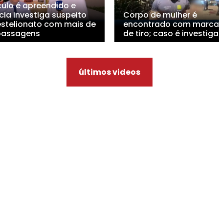
culo é apreendido e
cia investiga suspeito
Corpo de mulher é
estelionato com mais de
encontrado com marca
passagens
de tiro; caso é investig
últimos videos