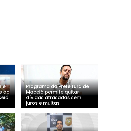
rie
Programa da Prefeitura de
s ao
Maceió permite quitar
ceió
dívidas atrasadas sem
juros e multas