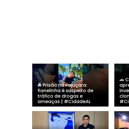
🚗 
🚔 Prisão na Pajuçara:
apr
flanelinha é suspeito de
inv
tráfico de drogas e
clo
ameaças | #CidadeAL
#Ci