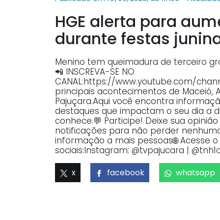
HGE alerta para au
durante festas juni
Menino tem queimadura de terceiro gra
📲 INSCREVA-SE NO
CANAL:https://www.youtube.com/ch
principais acontecimentos de Maceió, 
Pajuçara.Aqui você encontra informaçã
destaques que impactam o seu dia a dia
conhece.💬 Participe! Deixe sua opiniã
notificações para não perder nenhuma 
informação a mais pessoas🌐 Acesse o p
sociais:Instagram: @tvpajucara | @tnh1o
x
facebook
whatsapp