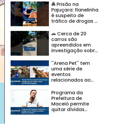
🚔 Prisão na
Pajuçara: flanelinha
é suspeito de
tráfico de drogas e
ameaças |
#CidadeAL
🚗 Cerca de 20
carros são
apreendidos em
investigação sobre
clonagem de
veículos |
''Arena Pet'' tem
#CidadeAL
uma série de
eventos
relacionados ao
mundo animal; é no
Maceió Shopping
Programa da
Prefeitura de
Maceió permite
quitar dívidas
atrasadas sem
juros e multas