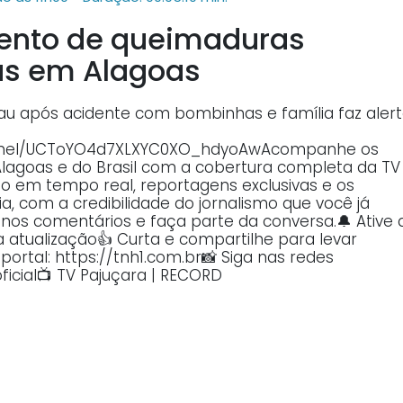
mento de queimaduras
nas em Alagoas
u após acidente com bombinhas e família faz alert
annel/UCToYO4d7XLXYC0XO_hdyoAwAcompanhe os
Alagoas e do Brasil com a cobertura completa da TV
o em tempo real, reportagens exclusivas e os
, com a credibilidade do jornalismo que você já
o nos comentários e faça parte da conversa.🔔 Ative 
atualização👍 Curta e compartilhe para levar
ortal: https://tnh1.com.br📸 Siga nas redes
ficial📺 TV Pajuçara | RECORD