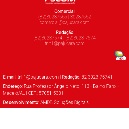
Comercial
(82)30237565 | 30237562
comercial@pajucara.com
Redação
(82)30237574 | (82)3023-7574
tnh1@pajucara.com
E-mail:
tnh1@pajucara.com
|
Redação:
82 3023-7574 |
Endereço:
Rua Professor Ângelo Neto, 113 - Bairro Farol -
Maceió/AL | CEP.: 57051-530 |
Desenvolvimento:
AMDB Soluções Digitais