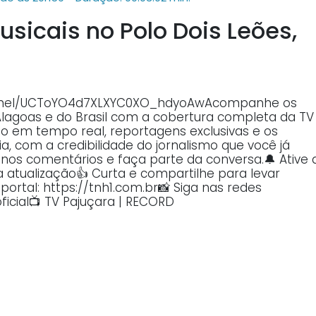
sicais no Polo Dois Leões,
annel/UCToYO4d7XLXYC0XO_hdyoAwAcompanhe os
Alagoas e do Brasil com a cobertura completa da TV
o em tempo real, reportagens exclusivas e os
, com a credibilidade do jornalismo que você já
o nos comentários e faça parte da conversa.🔔 Ative 
atualização👍 Curta e compartilhe para levar
ortal: https://tnh1.com.br📸 Siga nas redes
ficial📺 TV Pajuçara | RECORD