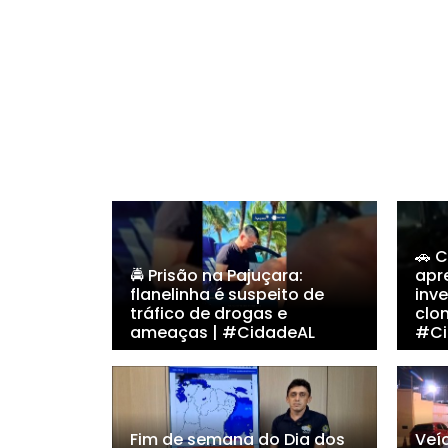
🚗 
🚔 Prisão na Pajuçara:
apr
flanelinha é suspeito de
inv
tráfico de drogas e
clo
ameaças | #CidadeAL
#Ci
Fim de semana do Dia dos
Veí