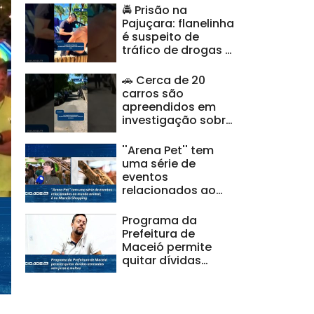
🚔 Prisão na
Pajuçara: flanelinha
é suspeito de
tráfico de drogas e
ameaças |
#CidadeAL
🚗 Cerca de 20
carros são
apreendidos em
investigação sobre
clonagem de
veículos |
''Arena Pet'' tem
#CidadeAL
uma série de
eventos
relacionados ao
mundo animal; é no
Maceió Shopping
Programa da
Prefeitura de
Maceió permite
quitar dívidas
atrasadas sem
juros e multas