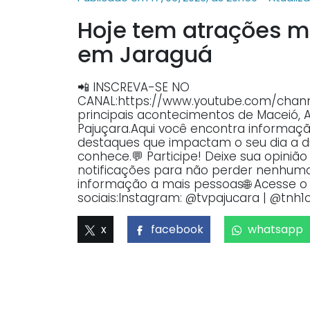
Hoje tem atrações mu
em Jaraguá
📲 INSCREVA-SE NO
CANAL:https://www.youtube.com/ch
principais acontecimentos de Maceió, 
Pajuçara.Aqui você encontra informaçã
destaques que impactam o seu dia a dia
conhece.💬 Participe! Deixe sua opiniã
notificações para não perder nenhuma 
informação a mais pessoas🌐 Acesse o p
sociais:Instagram: @tvpajucara | @tnh1o
x
facebook
whatsapp