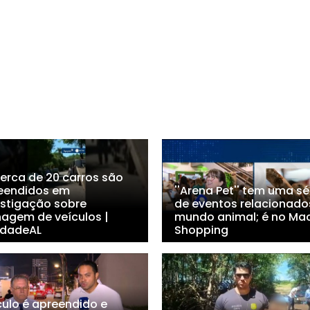
Cerca de 20 carros são
eendidos em
''Arena Pet'' tem uma sé
estigação sobre
de eventos relacionado
nagem de veículos |
mundo animal; é no Ma
dadeAL
Shopping
culo é apreendido e