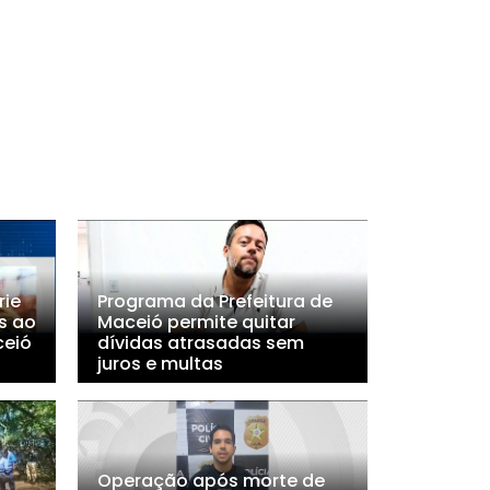
rie
Programa da Prefeitura de
s ao
Maceió permite quitar
ceió
dívidas atrasadas sem
juros e multas
Operação após morte de