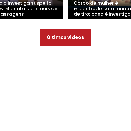
cia investiga suspeito
Corpo de mulher é
estelionato com mais de
encontrado com marca
passagens
de tiro; caso é investig
últimos videos