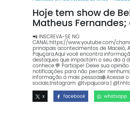
Hoje tem show de Bel
Matheus Fernandes; 
📲 INSCREVA-SE NO
CANAL:https://www.youtube.com/ch
principais acontecimentos de Maceió, 
Pajuçara.Aqui você encontra informaçã
destaques que impactam o seu dia a dia
conhece.💬 Participe! Deixe sua opiniã
notificações para não perder nenhuma 
informação a mais pessoas🌐 Acesse o p
sociais:Instagram: @tvpajucara | @tnh1o
x
facebook
whatsapp