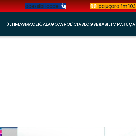
acessibilidade
pajuçara fm 103
ÚLTIMAS
MACEIÓ
ALAGOAS
POLÍCIA
BLOGS
BRASIL
TV PAJUÇA