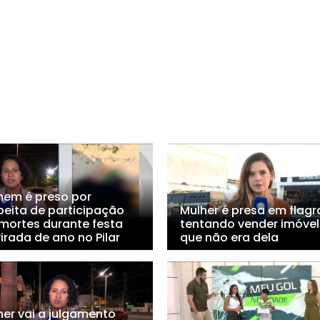
em é preso por
peita de participação
Mulher é presa em flagr
mortes durante festa
tentando vender imóvel
irada de ano no Pilar
que não era dela
her vai a julgamento