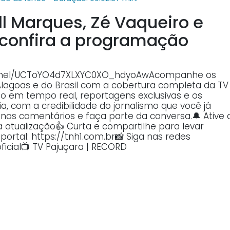
l Marques, Zé Vaqueiro e
confira a programação
annel/UCToYO4d7XLXYC0XO_hdyoAwAcompanhe os
Alagoas e do Brasil com a cobertura completa da TV
o em tempo real, reportagens exclusivas e os
, com a credibilidade do jornalismo que você já
o nos comentários e faça parte da conversa.🔔 Ative 
atualização👍 Curta e compartilhe para levar
ortal: https://tnh1.com.br📸 Siga nas redes
ficial📺 TV Pajuçara | RECORD