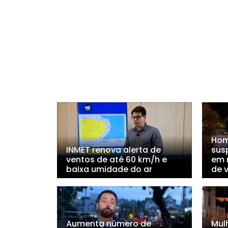
Hom
INMET renova alerta de
sus
ventos de até 60 km/h e
em 
baixa umidade do ar
de v
Aumenta número de
Mul