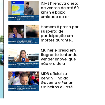
INMET renova alerta
de ventos de até 60
km/h e baixa
umidade do ar
Homem é preso por
suspeita de
participação em
mortes durante
festa de virada de
ano no Pilar
Mulher é presa em
flagrante tentando
vender imóvel que
não era dela
MDB oficializa
Renan Filho ao
Governo e Renan
Calheiros e José
Wanderley ao
senado