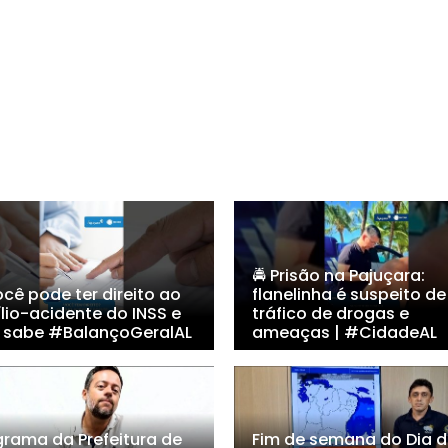
🚔 Prisão na Pajuçara:
cê pode ter direito ao
flanelinha é suspeito de
lio-acidente do INSS e
tráfico de drogas e
 sabe #BalançoGeralAL
ameaças | #CidadeAL
grama da Prefeitura de
Fim de semana do Dia 