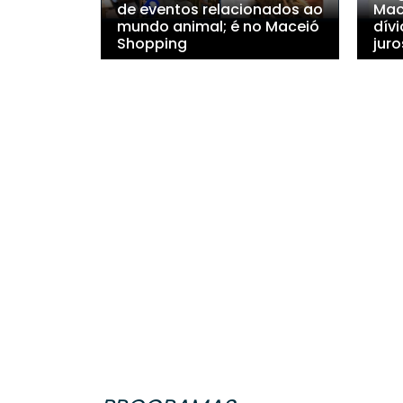
de eventos relacionados ao
Mac
mundo animal; é no Maceió
dív
Shopping
juro