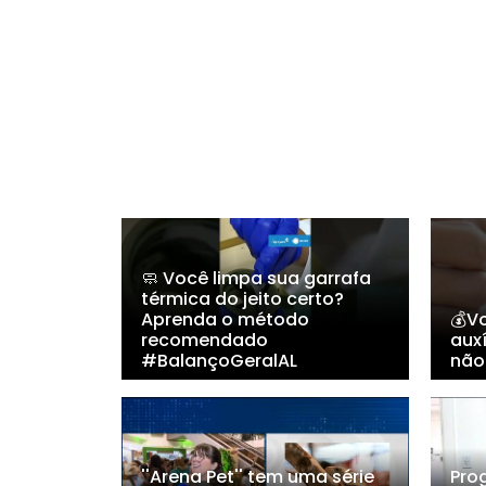
🧼 Você limpa sua garrafa
térmica do jeito certo?
Aprenda o método
💰Vo
recomendado
auxí
#BalançoGeralAL
não
''Arena Pet'' tem uma série
Pro