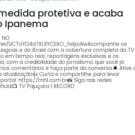
dida protetiva e acaba
o Ipanema
E NO
annel/UCToYO4d7XLXYC0XO_hdyoAwAcompanhe os
Alagoas e do Brasil com a cobertura completa da TV
o em tempo real, reportagens exclusivas e os
, com a credibilidade do jornalismo que você já
o nos comentários e faça parte da conversa.🔔 Ative 
atualização👍 Curta e compartilhe para levar
ortal: https://tnh1.com.br📸 Siga nas redes
ficial📺 TV Pajuçara | RECORD