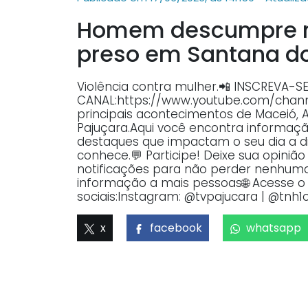
Homem descumpre me
preso em Santana d
Violência contra mulher.📲 INSCREVA-S
CANAL:https://www.youtube.com/ch
principais acontecimentos de Maceió, 
Pajuçara.Aqui você encontra informaçã
destaques que impactam o seu dia a dia
conhece.💬 Participe! Deixe sua opiniã
notificações para não perder nenhuma 
informação a mais pessoas🌐 Acesse o p
sociais:Instagram: @tvpajucara | @tnh1o
x
facebook
whatsapp