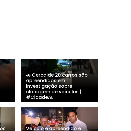
🚗 Cerca de 20 carros são
apreendidos em
investigação sobre
clonagem de veículos |
#CidadeAL
dos
Veículo é apreendido e