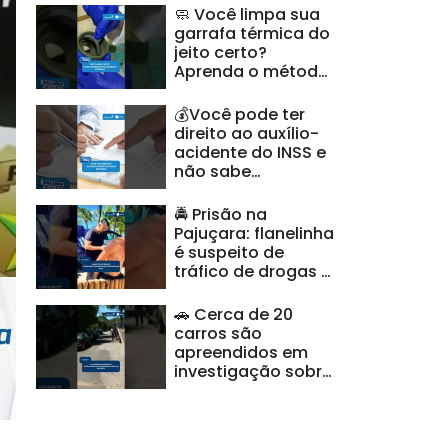
🧼 Você limpa sua
garrafa térmica do
jeito certo?
Aprenda o método
recomendado
#BalançoGeralAL
💰Você pode ter
direito ao auxílio-
acidente do INSS e
não sabe
#BalançoGeralAL
🚔 Prisão na
Pajuçara: flanelinha
é suspeito de
tráfico de drogas e
ameaças |
#CidadeAL
🚗 Cerca de 20
carros são
apreendidos em
investigação sobre
clonagem de
veículos |
#CidadeAL