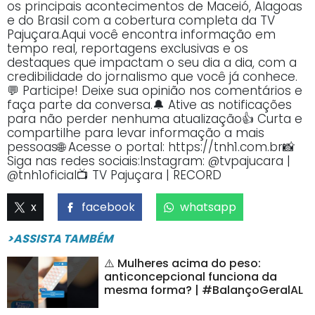
os principais acontecimentos de Maceió, Alagoas
e do Brasil com a cobertura completa da TV
Pajuçara.Aqui você encontra informação em
tempo real, reportagens exclusivas e os
destaques que impactam o seu dia a dia, com a
credibilidade do jornalismo que você já conhece.
💬 Participe! Deixe sua opinião nos comentários e
faça parte da conversa.🔔 Ative as notificações
para não perder nenhuma atualização👍 Curta e
compartilhe para levar informação a mais
pessoas🌐 Acesse o portal: https://tnh1.com.br📸
Siga nas redes sociais:Instagram: @tvpajucara |
@tnh1oficial📺 TV Pajuçara | RECORD
x
facebook
whatsapp
>ASSISTA TAMBÉM
⚠️ Mulheres acima do peso:
anticoncepcional funciona da
mesma forma? | #BalançoGeralAL