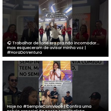
🎧 Trabalhar de fone era pra não incomodar...
mas esqueceram de avisar minha voz |
#HoraDoVentura
Hoje no #SempreComVocê | Confira uma