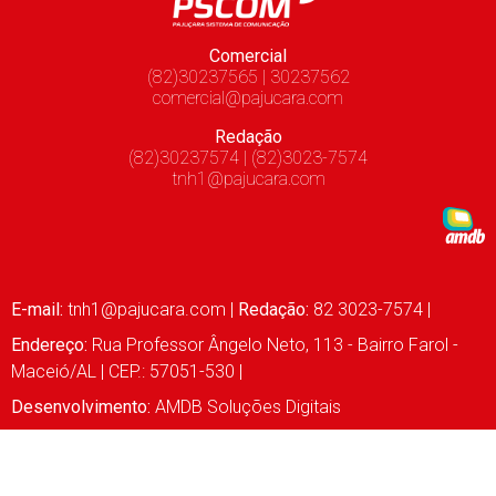
Comercial
(82)30237565 | 30237562
comercial@pajucara.com
Redação
(82)30237574 | (82)3023-7574
tnh1@pajucara.com
E-mail:
tnh1@pajucara.com
|
Redação:
82 3023-7574 |
Endereço:
Rua Professor Ângelo Neto, 113 - Bairro Farol -
Maceió/AL | CEP.: 57051-530 |
Desenvolvimento:
AMDB Soluções Digitais