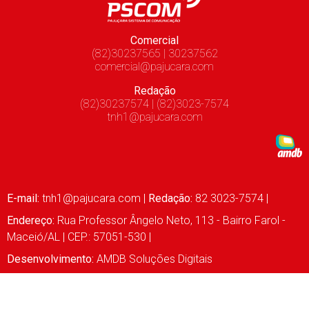
Comercial
(82)30237565 | 30237562
comercial@pajucara.com
Redação
(82)30237574 | (82)3023-7574
tnh1@pajucara.com
E-mail:
tnh1@pajucara.com
|
Redação:
82 3023-7574 |
Endereço:
Rua Professor Ângelo Neto, 113 - Bairro Farol -
Maceió/AL | CEP.: 57051-530 |
Desenvolvimento:
AMDB Soluções Digitais