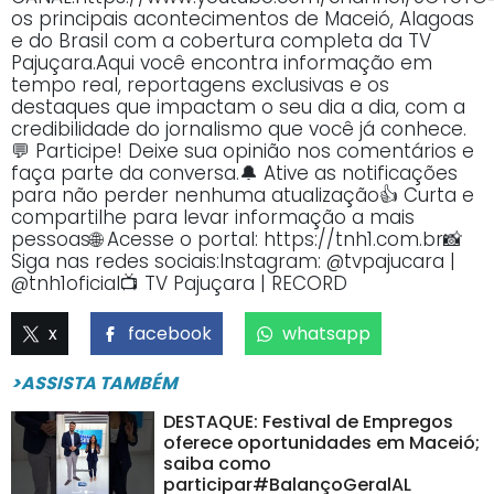
os principais acontecimentos de Maceió, Alagoas
e do Brasil com a cobertura completa da TV
Pajuçara.Aqui você encontra informação em
tempo real, reportagens exclusivas e os
destaques que impactam o seu dia a dia, com a
credibilidade do jornalismo que você já conhece.
💬 Participe! Deixe sua opinião nos comentários e
faça parte da conversa.🔔 Ative as notificações
para não perder nenhuma atualização👍 Curta e
compartilhe para levar informação a mais
pessoas🌐 Acesse o portal: https://tnh1.com.br📸
Siga nas redes sociais:Instagram: @tvpajucara |
@tnh1oficial📺 TV Pajuçara | RECORD
x
facebook
whatsapp
>ASSISTA TAMBÉM
DESTAQUE: Festival de Empregos
oferece oportunidades em Maceió;
saiba como
participar#BalançoGeralAL