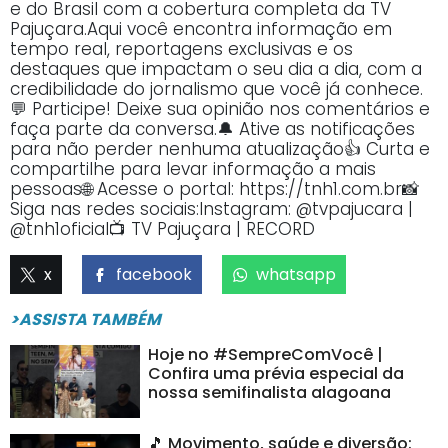
e do Brasil com a cobertura completa da TV
Pajuçara.Aqui você encontra informação em
tempo real, reportagens exclusivas e os
destaques que impactam o seu dia a dia, com a
credibilidade do jornalismo que você já conhece.
💬 Participe! Deixe sua opinião nos comentários e
faça parte da conversa.🔔 Ative as notificações
para não perder nenhuma atualização👍 Curta e
compartilhe para levar informação a mais
pessoas🌐 Acesse o portal: https://tnh1.com.br📸
Siga nas redes sociais:Instagram: @tvpajucara |
@tnh1oficial📺 TV Pajuçara | RECORD
x
facebook
whatsapp
>ASSISTA TAMBÉM
Hoje no #SempreComVocê |
Confira uma prévia especial da
nossa semifinalista alagoana
🎵 Movimento, saúde e diversão: