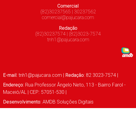
Comercial
(82)30237565 | 30237562
comercial@pajucara.com
Redação
(82)30237574 | (82)3023-7574
tnh1@pajucara.com
E-mail:
tnh1@pajucara.com
|
Redação:
82 3023-7574 |
Endereço:
Rua Professor Ângelo Neto, 113 - Bairro Farol -
Maceió/AL | CEP.: 57051-530 |
Desenvolvimento:
AMDB Soluções Digitais