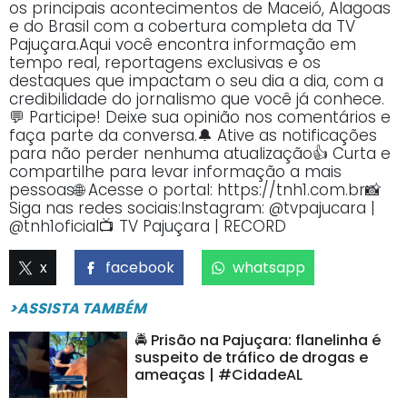
os principais acontecimentos de Maceió, Alagoas
e do Brasil com a cobertura completa da TV
Pajuçara.Aqui você encontra informação em
tempo real, reportagens exclusivas e os
destaques que impactam o seu dia a dia, com a
credibilidade do jornalismo que você já conhece.
💬 Participe! Deixe sua opinião nos comentários e
faça parte da conversa.🔔 Ative as notificações
para não perder nenhuma atualização👍 Curta e
compartilhe para levar informação a mais
pessoas🌐 Acesse o portal: https://tnh1.com.br📸
Siga nas redes sociais:Instagram: @tvpajucara |
@tnh1oficial📺 TV Pajuçara | RECORD
x
facebook
whatsapp
>ASSISTA TAMBÉM
🚔 Prisão na Pajuçara: flanelinha é
suspeito de tráfico de drogas e
ameaças | #CidadeAL