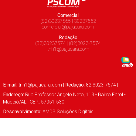
Comercial
(82)30237565 | 30237562
comercial@pajucara.com
Redação
(82)30237574 | (82)3023-7574
tnh1@pajucara.com
E-mail:
tnh1@pajucara.com
|
Redação:
82 3023-7574 |
Endereço:
Rua Professor Ângelo Neto, 113 - Bairro Farol -
Maceió/AL | CEP.: 57051-530 |
Desenvolvimento:
AMDB Soluções Digitais