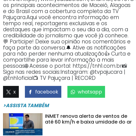
os principais acontecimentos de Maceió, Alagoas
e do Brasil com a cobertura completa da TV
Pajuçara.Aqui você encontra informação em
tempo real, reportagens exclusivas e os
destaques que impactam o seu dia a dia, com a
credibilidade do jornalismo que você já conhece.
💬 Participe! Deixe sua opinião nos comentários e
faça parte da conversa.🔔 Ative as notificações
para não perder nenhuma atualização👍 Curta e
compartilhe para levar informação a mais
pessoas🌐 Acesse o portal: https://tnh1.com.br📸
Siga nas redes sociais:Instagram: @tvpajucara |
@tnh1oficial📺 TV Pajuçara | RECORD
x
facebook
whatsapp
>ASSISTA TAMBÉM
INMET renova alerta de ventos de
até 60 km/h e baixa umidade do ar