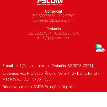
Comercial
(82)30237565 | 30237562
comercial@pajucara.com
Redação
(82)30237574 | (82)3023-7574
tnh1@pajucara.com
E-mail:
tnh1@pajucara.com
|
Redação:
82 3023-7574 |
Endereço:
Rua Professor Ângelo Neto, 113 - Bairro Farol -
Maceió/AL | CEP.: 57051-530 |
Desenvolvimento:
AMDB Soluções Digitais