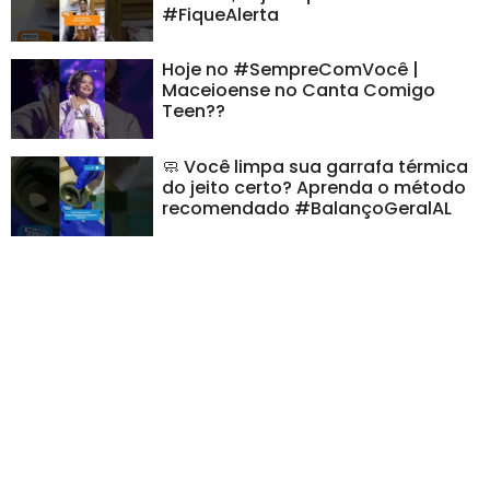
#FiqueAlerta
Hoje no #SempreComVocê |
Maceioense no Canta Comigo
Teen??
🧼 Você limpa sua garrafa térmica
do jeito certo? Aprenda o método
recomendado #BalançoGeralAL