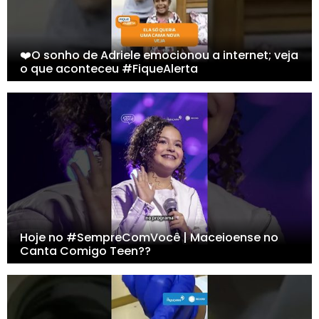
❤️O sonho de Adriele emocionou a internet; veja
o que aconteceu #FiqueAlerta
Hoje no #SempreComVocê | Maceioense no
Canta Comigo Teen??