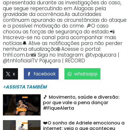
apresentada durante as investigações do caso,
que segue repercutindo em Alagoas pela
gravidade da ocorrência.As autoridades
continuam apurando as circunstâncias do ataque
e a possível motivação do crime. 🔎O caso
chocou as forças de segurança do estado.📲
Inscreva-se no canal para acompanhar mais
notícias🔔 Ative as notificações para não perder
nenhuma atualização🌐 Acesse o portal:
tnh1.com.br📸 Siga no Instagram: @tvpajucara |
@tnh1oficialTV Pajuçara | RECORD
x
facebook
whatsapp
>ASSISTA TAMBÉM
🎵 Movimento, saúde e diversão:
por que vale a pena dançar
#FiqueAlerta
❤️O sonho de Adriele emocionou a
internet; veja o que aconteceu