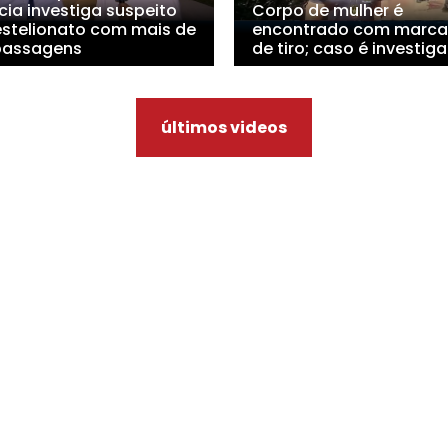
cia investiga suspeito
Corpo de mulher é
estelionato com mais de
encontrado com marca
passagens
de tiro; caso é investig
últimos videos