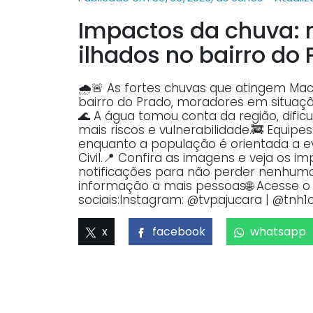
Impactos da chuva: 
ilhados no bairro do
🌧️🚨 As fortes chuvas que atingem Ma
bairro do Prado, moradores em situaçã
🌊 A água tomou conta da região, dific
mais riscos e vulnerabilidade.🚒 Equ
enquanto a população é orientada a ev
Civil.📍 Confira as imagens e veja os i
notificações para não perder nenhuma 
informação a mais pessoas🌐 Acesse o p
sociais:Instagram: @tvpajucara | @tnh1o
x
facebook
whatsapp