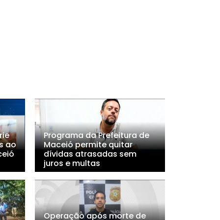
rie
Programa da Prefeitura de
s ao
Maceió permite quitar
ceió
dívidas atrasadas sem
juros e multas
Operação após morte de