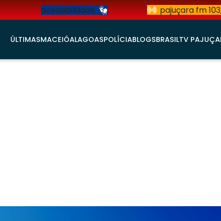
acessibilidade
pajuçara fm 103
ÚLTIMAS
MACEIÓ
ALAGOAS
POLÍCIA
BLOGS
BRASIL
TV PAJUÇA