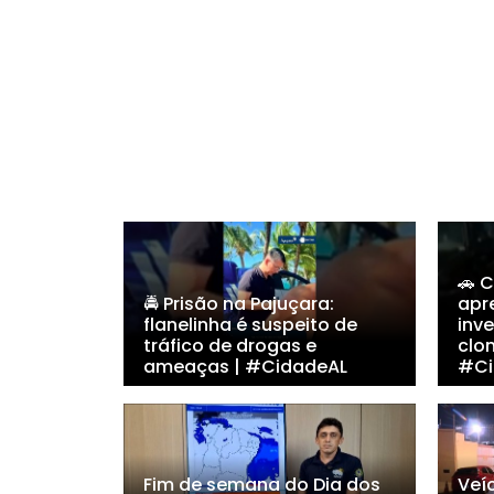
🚗 
🚔 Prisão na Pajuçara:
apr
flanelinha é suspeito de
inv
tráfico de drogas e
clo
ameaças | #CidadeAL
#Ci
Fim de semana do Dia dos
Veí