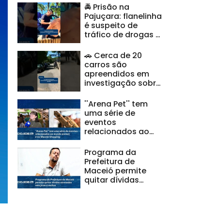
🚔 Prisão na
Pajuçara: flanelinha
é suspeito de
tráfico de drogas e
ameaças |
#CidadeAL
🚗 Cerca de 20
carros são
apreendidos em
investigação sobre
clonagem de
veículos |
''Arena Pet'' tem
#CidadeAL
uma série de
eventos
relacionados ao
mundo animal; é no
Maceió Shopping
Programa da
Prefeitura de
Maceió permite
quitar dívidas
atrasadas sem
juros e multas