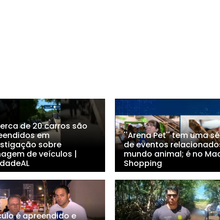
Cerca de 20 carros são
eendidos em
''Arena Pet'' tem uma sé
estigação sobre
de eventos relacionado
nagem de veículos |
mundo animal; é no Ma
dadeAL
Shopping
culo é apreendido e