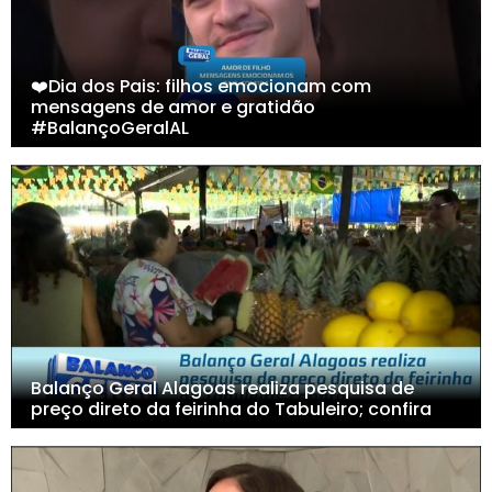
❤️Dia dos Pais: filhos emocionam com
mensagens de amor e gratidão
#BalançoGeralAL
Balanço Geral Alagoas realiza pesquisa de
preço direto da feirinha do Tabuleiro; confira