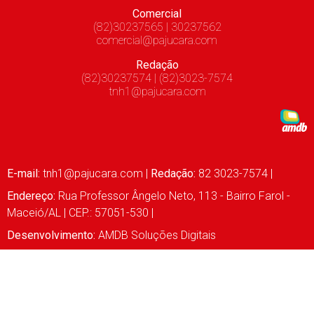
Comercial
(82)30237565 | 30237562
comercial@pajucara.com
Redação
(82)30237574 | (82)3023-7574
tnh1@pajucara.com
E-mail:
tnh1@pajucara.com
|
Redação:
82 3023-7574 |
Endereço:
Rua Professor Ângelo Neto, 113 - Bairro Farol -
Maceió/AL | CEP.: 57051-530 |
Desenvolvimento:
AMDB Soluções Digitais