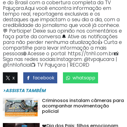
e do Brasil com a cobertura completa da TV
Pajuçara.Aqui você encontra informação em
tempo real, reportagens exclusivas e os
destaques que impactam o seu dia a dia, com a
credibilidade do jornalismo que você já conhece.
💬 Participe! Deixe sua opinião nos comentários e
faça parte da conversa.🔔 Ative as notificações
para não perder nenhuma atualização👍 Curta e
compartilhe para levar informação a mais
pessoas🌐 Acesse o portal: https://tnh1.com.br📸
Siga nas redes sociais:Instagram: @tvpajucara |
@tnh1oficial📺 TV Pajuçara | RECORD
x
facebook
whatsapp
>ASSISTA TAMBÉM
Criminosos instalam câmeras para
acompanhar movimentação
policial
❤️Dia dos Pais: filhos emocionam