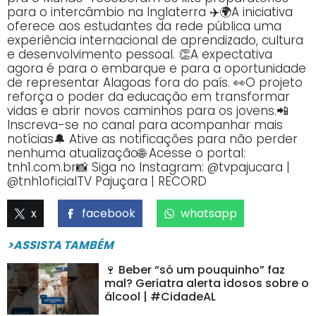
para o intercâmbio na Inglaterra ✈️🌍A iniciativa
oferece aos estudantes da rede pública uma
experiência internacional de aprendizado, cultura
e desenvolvimento pessoal. 👏A expectativa
agora é para o embarque e para a oportunidade
de representar Alagoas fora do país. 👀O projeto
reforça o poder da educação em transformar
vidas e abrir novos caminhos para os jovens.📲
Inscreva-se no canal para acompanhar mais
notícias🔔 Ative as notificações para não perder
nenhuma atualização🌐 Acesse o portal:
tnh1.com.br📸 Siga no Instagram: @tvpajucara |
@tnh1oficialTV Pajuçara | RECORD
x
facebook
whatsapp
>ASSISTA TAMBÉM
🍷 Beber “só um pouquinho” faz
mal? Geriatra alerta idosos sobre o
álcool | #CidadeAL