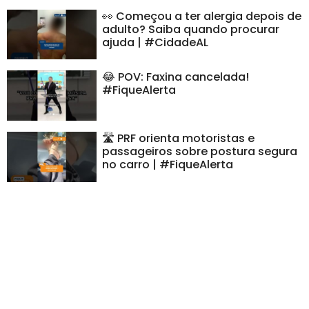
👀 Começou a ter alergia depois de
adulto? Saiba quando procurar
ajuda | #CidadeAL
😂 POV: Faxina cancelada!
#FiqueAlerta
🛣️ PRF orienta motoristas e
passageiros sobre postura segura
no carro | #FiqueAlerta