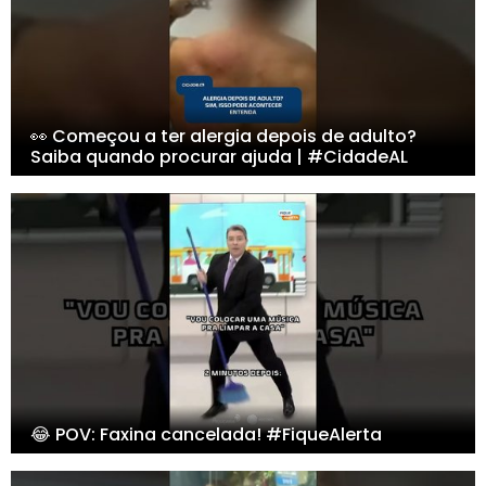
👀 Começou a ter alergia depois de adulto?
Saiba quando procurar ajuda | #CidadeAL
😂 POV: Faxina cancelada! #FiqueAlerta