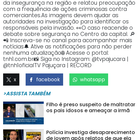
da insegurança na região e relatou preocupação
com a frequência de ações criminosas contra
comerciantes.As imagens devem ajudar as
autoridades na investigação para identificar os
responsáveis pela invasão. 👀O caso reacende o
debate sobre segurança no Centro da capital. 🔎
📲 Inscreva-se no canal para acompanhar mais
notícias🔔 Ative as notificações para não perder
nenhuma atualização🌐 Acesse o portal:
tnh1.com.br📸 Siga no Instagram: @tvpajucara |
@tnh1oficialTV Pajuçara | RECORD
x
facebook
whatsapp
>ASSISTA TAMBÉM
Filho é preso suspeito de maltratar
os pais idosos e ameaçar a irmã
Polícia investiga desaparecimento
de jovem após relatos de que ela