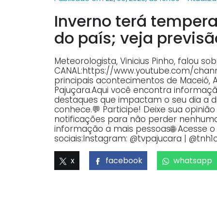
Inverno terá tempera
do país; veja previs
Meteorologista, Vinicius Pinho, falou 
CANAL:https://www.youtube.com/ch
principais acontecimentos de Maceió, 
Pajuçara.Aqui você encontra informaçã
destaques que impactam o seu dia a dia
conhece.💬 Participe! Deixe sua opiniã
notificações para não perder nenhuma 
informação a mais pessoas🌐 Acesse o p
sociais:Instagram: @tvpajucara | @tnh1o
x
facebook
whatsapp