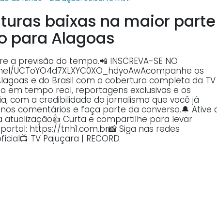
turas baixas na maior parte
ão para Alagoas
sobre a previsão do tempo.📲 INSCREVA-SE NO
annel/UCToYO4d7XLXYC0XO_hdyoAwAcompanhe os
Alagoas e do Brasil com a cobertura completa da TV
o em tempo real, reportagens exclusivas e os
, com a credibilidade do jornalismo que você já
o nos comentários e faça parte da conversa.🔔 Ative 
atualização👍 Curta e compartilhe para levar
ortal: https://tnh1.com.br📸 Siga nas redes
ficial📺 TV Pajuçara | RECORD