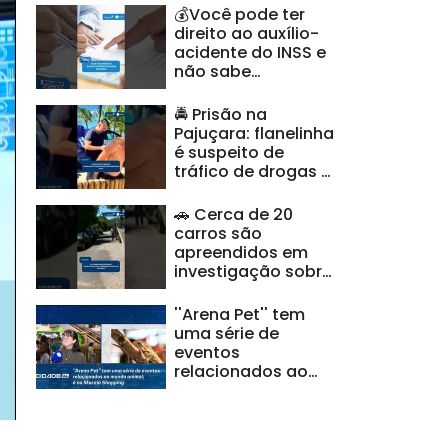
💰Você pode ter
direito ao auxílio-
acidente do INSS e
não sabe
#BalançoGeralAL
🚔 Prisão na
Pajuçara: flanelinha
é suspeito de
tráfico de drogas e
ameaças |
#CidadeAL
🚗 Cerca de 20
carros são
apreendidos em
investigação sobre
clonagem de
veículos |
''Arena Pet'' tem
#CidadeAL
uma série de
eventos
relacionados ao
mundo animal; é no
Maceió Shopping