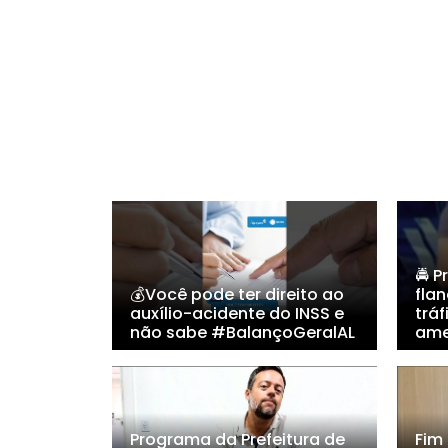
🚔 P
💰Você pode ter direito ao
flan
auxílio-acidente do INSS e
tráf
não sabe #BalançoGeralAL
ame
Programa da Prefeitura de
Fim