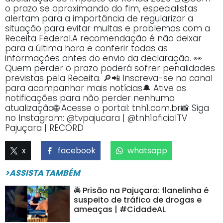
o prazo se aproximando do fim, especialistas
alertam para a importância de regularizar a
situação para evitar multas e problemas com a
Receita Federal.A recomendação é não deixar
para a última hora e conferir todas as
informações antes do envio da declaração. 👀
Quem perder o prazo poderá sofrer penalidades
previstas pela Receita. 🔎📲 Inscreva-se no canal
para acompanhar mais notícias🔔 Ative as
notificações para não perder nenhuma
atualização🌐 Acesse o portal: tnh1.com.br📸 Siga
no Instagram: @tvpajucara | @tnh1oficialTV
Pajuçara | RECORD
x
facebook
whatsapp
>ASSISTA TAMBÉM
🚔 Prisão na Pajuçara: flanelinha é
suspeito de tráfico de drogas e
ameaças | #CidadeAL