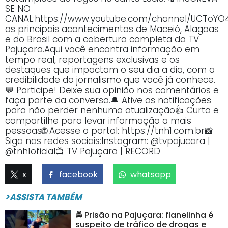
SE NO
CANAL:https://www.youtube.com/channel/UCTo
os principais acontecimentos de Maceió, Alagoas
e do Brasil com a cobertura completa da TV
Pajuçara.Aqui você encontra informação em
tempo real, reportagens exclusivas e os
destaques que impactam o seu dia a dia, com a
credibilidade do jornalismo que você já conhece.
💬 Participe! Deixe sua opinião nos comentários e
faça parte da conversa.🔔 Ative as notificações
para não perder nenhuma atualização👍 Curta e
compartilhe para levar informação a mais
pessoas🌐 Acesse o portal: https://tnh1.com.br📸
Siga nas redes sociais:Instagram: @tvpajucara |
@tnh1oficial📺 TV Pajuçara | RECORD
x
facebook
whatsapp
>ASSISTA TAMBÉM
🚔 Prisão na Pajuçara: flanelinha é
suspeito de tráfico de drogas e