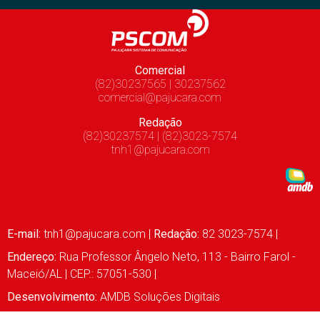
Comercial
(82)30237565 | 30237562
comercial@pajucara.com
Redação
(82)30237574 | (82)3023-7574
tnh1@pajucara.com
E-mail:
tnh1@pajucara.com
|
Redação:
82 3023-7574 |
Endereço:
Rua Professor Ângelo Neto, 113 - Bairro Farol -
Maceió/AL | CEP.: 57051-530 |
Desenvolvimento:
AMDB Soluções Digitais