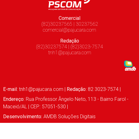
Comercial
(82)30237565 | 30237562
comercial@pajucara.com
Redação
(82)30237574 | (82)3023-7574
tnh1@pajucara.com
E-mail:
tnh1@pajucara.com
|
Redação:
82 3023-7574 |
Endereço:
Rua Professor Ângelo Neto, 113 - Bairro Farol -
Maceió/AL | CEP.: 57051-530 |
Desenvolvimento:
AMDB Soluções Digitais