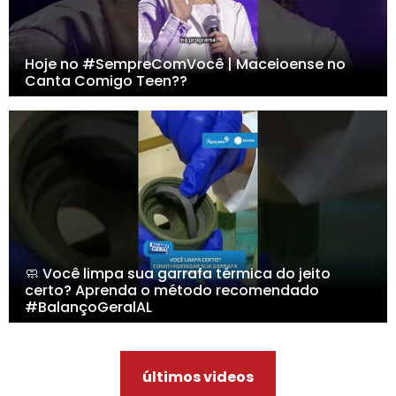
Hoje no #SempreComVocê | Maceioense no
Canta Comigo Teen??
🧼 Você limpa sua garrafa térmica do jeito
certo? Aprenda o método recomendado
#BalançoGeralAL
últimos videos