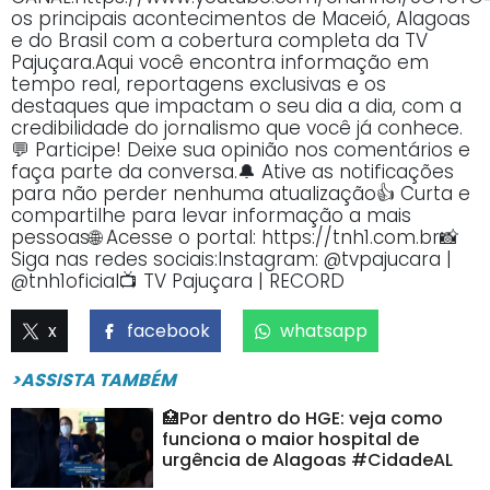
os principais acontecimentos de Maceió, Alagoas
e do Brasil com a cobertura completa da TV
Pajuçara.Aqui você encontra informação em
tempo real, reportagens exclusivas e os
destaques que impactam o seu dia a dia, com a
credibilidade do jornalismo que você já conhece.
💬 Participe! Deixe sua opinião nos comentários e
faça parte da conversa.🔔 Ative as notificações
para não perder nenhuma atualização👍 Curta e
compartilhe para levar informação a mais
pessoas🌐 Acesse o portal: https://tnh1.com.br📸
Siga nas redes sociais:Instagram: @tvpajucara |
@tnh1oficial📺 TV Pajuçara | RECORD
x
facebook
whatsapp
>ASSISTA TAMBÉM
🏥Por dentro do HGE: veja como
funciona o maior hospital de
urgência de Alagoas #CidadeAL