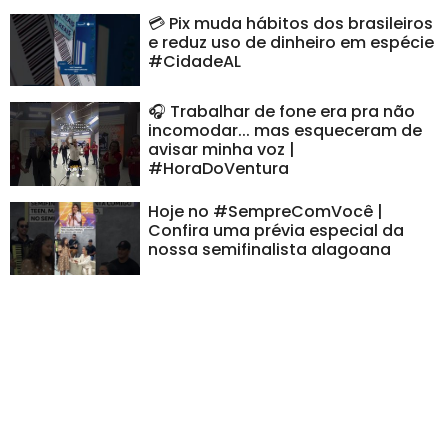
💳 Pix muda hábitos dos brasileiros
e reduz uso de dinheiro em espécie
#CidadeAL
🎧 Trabalhar de fone era pra não
incomodar... mas esqueceram de
avisar minha voz |
#HoraDoVentura
Hoje no #SempreComVocê |
Confira uma prévia especial da
nossa semifinalista alagoana