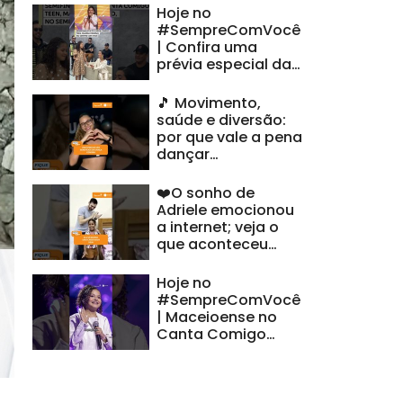
Hoje no
#SempreComVocê
| Confira uma
prévia especial da
nossa semifinalista
alagoana
🎵 Movimento,
saúde e diversão:
por que vale a pena
dançar
#FiqueAlerta
❤️O sonho de
Adriele emocionou
a internet; veja o
que aconteceu
#FiqueAlerta
Hoje no
#SempreComVocê
| Maceioense no
Canta Comigo
Teen??