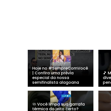
Hoje no #SempreComVocê
| Confira uma prévia
🎵 
especial da nossa
dive
semifinalista alagoana
pen
🧼 Você limpa sua garrafa
térmica do jeito certo?