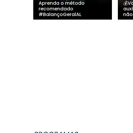
Aprenda o método
💰Vo
recomendado
auxí
#BalançoGeralAL
não