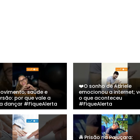
❤️O sonho de Adriele
Movimento, saúde e
emocionou a internet; v
rsão: por que vale a
o que aconteceu
a dançar #FiqueAlerta
#FiqueAlerta
🚔 Prisão na Pajuçara: