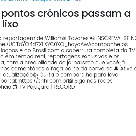
 pontos crônicos passam a
lixo
na reportagem de Williamis Tavares.📲 INSCREVA-SE 
annel/UCToYO4d7XLXYC0XO_hdyoAwAcompanhe os
Alagoas e do Brasil com a cobertura completa da TV
o em tempo real, reportagens exclusivas e os
, com a credibilidade do jornalismo que você já
o nos comentários e faça parte da conversa.🔔 Ative 
atualização👍 Curta e compartilhe para levar
ortal: https://tnh1.com.br📸 Siga nas redes
ficial📺 TV Pajuçara | RECORD