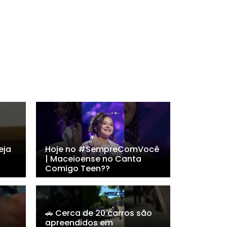
eja
Hoje no #SempreComVocê
| Maceioense no Canta
Comigo Teen??
🚗 Cerca de 20 carros são
apreendidos em