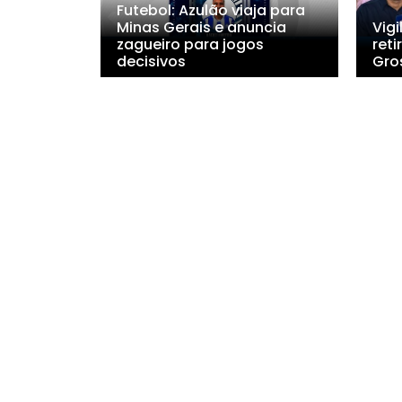
Futebol: Azulão viaja para
Minas Gerais e anuncia
Vigi
zagueiro para jogos
ret
decisivos
Gro