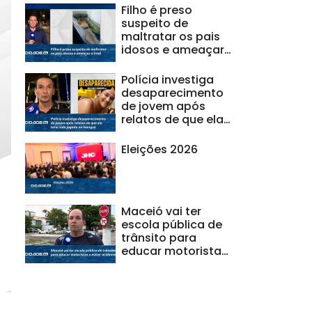
Filho é preso
suspeito de
maltratar os pais
idosos e ameaçar
a irmã
Polícia investiga
desaparecimento
de jovem após
relatos de que ela
teria sido jogada
no mangue
Eleições 2026
Maceió vai ter
escola pública de
trânsito para
educar motoristas
e evitar acidentes