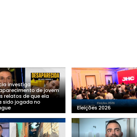
cia investiga
aparecimento de jovem
s relatos de que ela
a sido jogada no
ngue
Eleições 2026