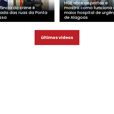
HGE abre as portas e
lância do crime é
mostra como funciona 
irada das ruas da Ponta
maior hospital de urgên
ssa
de Alagoas
últimos videos