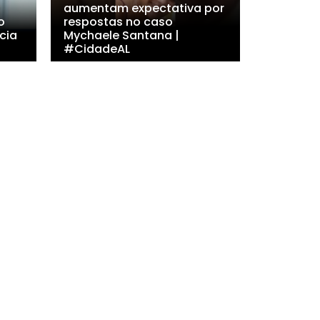
aumentam expectativa por
o
respostas no caso
cia
Mychaele Santana |
#CidadeAL