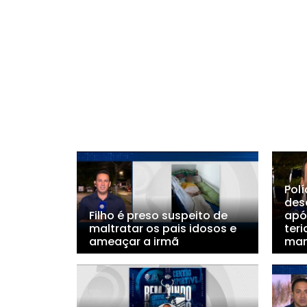
Polí
des
Filho é preso suspeito de
apó
maltratar os pais idosos e
teri
ameaçar a irmã
ma