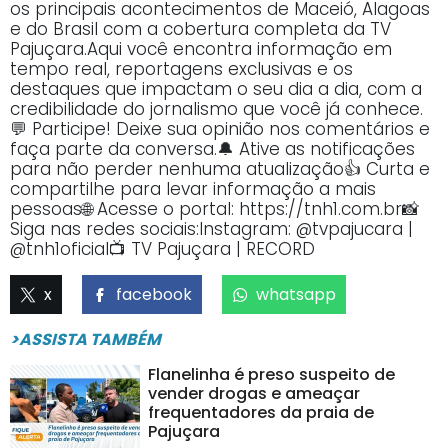
os principais acontecimentos de Maceió, Alagoas
e do Brasil com a cobertura completa da TV
Pajuçara.Aqui você encontra informação em
tempo real, reportagens exclusivas e os
destaques que impactam o seu dia a dia, com a
credibilidade do jornalismo que você já conhece.
💬 Participe! Deixe sua opinião nos comentários e
faça parte da conversa.🔔 Ative as notificações
para não perder nenhuma atualização👍 Curta e
compartilhe para levar informação a mais
pessoas🌐 Acesse o portal: https://tnh1.com.br📸
Siga nas redes sociais:Instagram: @tvpajucara |
@tnh1oficial📺 TV Pajuçara | RECORD
x
facebook
whatsapp
>ASSISTA TAMBÉM
Flanelinha é preso suspeito de
vender drogas e ameaçar
frequentadores da praia de
Pajuçara