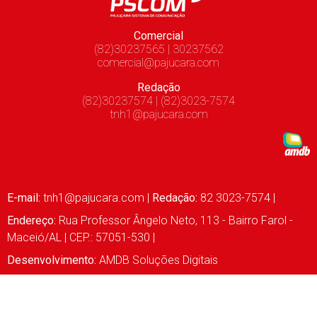
Comercial
(82)30237565 | 30237562
comercial@pajucara.com
Redação
(82)30237574 | (82)3023-7574
tnh1@pajucara.com
E-mail:
tnh1@pajucara.com
|
Redação:
82 3023-7574 |
Endereço:
Rua Professor Ângelo Neto, 113 - Bairro Farol -
Maceió/AL | CEP.: 57051-530 |
Desenvolvimento:
AMDB Soluções Digitais