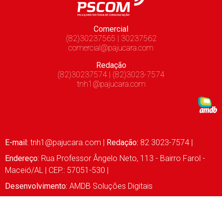
Comercial
(82)30237565 | 30237562
comercial@pajucara.com
Redação
(82)30237574 | (82)3023-7574
tnh1@pajucara.com
E-mail:
tnh1@pajucara.com
|
Redação:
82 3023-7574 |
Endereço:
Rua Professor Ângelo Neto, 113 - Bairro Farol -
Maceió/AL | CEP.: 57051-530 |
Desenvolvimento:
AMDB Soluções Digitais