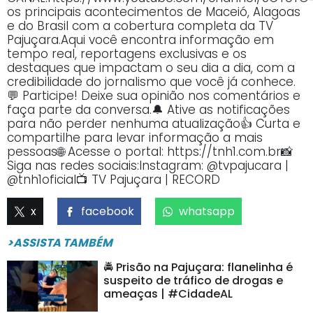
os principais acontecimentos de Maceió, Alagoas
e do Brasil com a cobertura completa da TV
Pajuçara.Aqui você encontra informação em
tempo real, reportagens exclusivas e os
destaques que impactam o seu dia a dia, com a
credibilidade do jornalismo que você já conhece.
💬 Participe! Deixe sua opinião nos comentários e
faça parte da conversa.🔔 Ative as notificações
para não perder nenhuma atualização👍 Curta e
compartilhe para levar informação a mais
pessoas🌐 Acesse o portal: https://tnh1.com.br📸
Siga nas redes sociais:Instagram: @tvpajucara |
@tnh1oficial📺 TV Pajuçara | RECORD
x
facebook
whatsapp
>ASSISTA TAMBÉM
🚔 Prisão na Pajuçara: flanelinha é
suspeito de tráfico de drogas e
ameaças | #CidadeAL