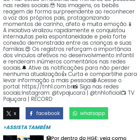
nas redes sociais.🥹 Nas imagens, os bebês
reagem de forma surpreendente ao reconhecer
a voz dos próprios pais, protagonizando
momentos de carinho, afeto e muita emoção.📱
A iniciativa viralizou rapidamente e conquistou
internautas pela espontaneidade e pela forte
conexão demonstrada entre as crianças e suas
famílias.😍 Os registros reforçam a importância
dos vínculos afetivos no desenvolvimento infantil
e renderam inúmeros comentários nas redes
sociais.🔔 Ative as notificações para não perder
nenhuma atualização👍 Curta e compartilhe para
levar informação a mais pessoas🌐 Acesse o
portal: https://tnh1.com.br📸 Siga nas redes
sociais:Instagram: @tvpajucara | @tnh1oficial📺 TV
Pajuçara | RECORD
x
facebook
whatsapp
>ASSISTA TAMBÉM
🏥Por dentro do HGE: veja como