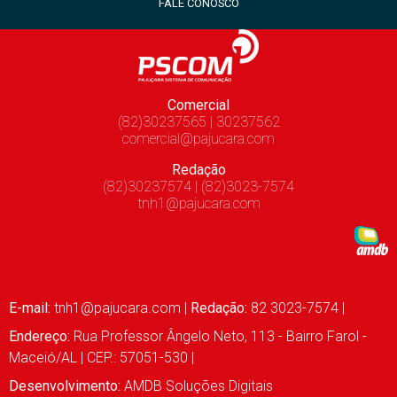
FALE CONOSCO
Comercial
(82)30237565 | 30237562
comercial@pajucara.com
Redação
(82)30237574 | (82)3023-7574
tnh1@pajucara.com
E-mail:
tnh1@pajucara.com
|
Redação:
82 3023-7574 |
Endereço:
Rua Professor Ângelo Neto, 113 - Bairro Farol -
Maceió/AL | CEP.: 57051-530 |
Desenvolvimento:
AMDB Soluções Digitais