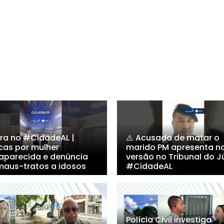
ra no #CidadeAL |
⚠️ Acusada de matar o
cas por mulher
marido PM apresenta n
aparecida e denúncia
versão no Tribunal do Jú
maus-tratos a idosos
#CidadeAL
Polícia Civil investiga