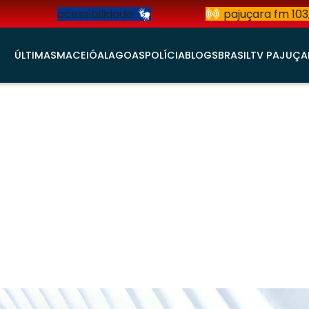
acessibilidade
pajuçara fm 103
ÚLTIMAS
MACEIÓ
ALAGOAS
POLÍCIA
BLOGS
BRASIL
TV PAJUÇA