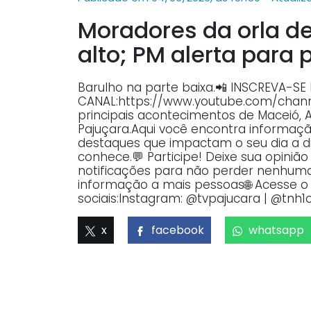
Moradores da orla 
alto; PM alerta para
Barulho na parte baixa.📲 INSCREVA-SE
CANAL:https://www.youtube.com/ch
principais acontecimentos de Maceió, 
Pajuçara.Aqui você encontra informaçã
destaques que impactam o seu dia a dia
conhece.💬 Participe! Deixe sua opiniã
notificações para não perder nenhuma 
informação a mais pessoas🌐 Acesse o p
sociais:Instagram: @tvpajucara | @tnh1o
x
facebook
whatsapp