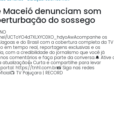
de Maceió denunciam som
 perturbação do sossego
 NO
annel/UCToYO4d7XLXYC0XO_hdyoAwAcompanhe os
Alagoas e do Brasil com a cobertura completa da TV
o em tempo real, reportagens exclusivas e os
, com a credibilidade do jornalismo que você já
o nos comentários e faça parte da conversa.🔔 Ative 
atualização👍 Curta e compartilhe para levar
ortal: https://tnh1.com.br📸 Siga nas redes
ficial📺 TV Pajuçara | RECORD