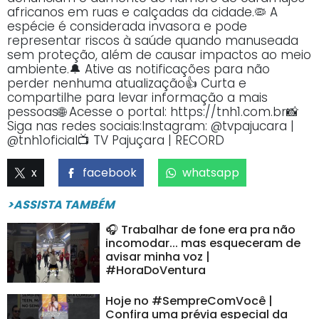
africanos em ruas e calçadas da cidade.🦠 A
espécie é considerada invasora e pode
representar riscos à saúde quando manuseada
sem proteção, além de causar impactos ao meio
ambiente.🔔 Ative as notificações para não
perder nenhuma atualização👍 Curta e
compartilhe para levar informação a mais
pessoas🌐 Acesse o portal: https://tnh1.com.br📸
Siga nas redes sociais:Instagram: @tvpajucara |
@tnh1oficial📺 TV Pajuçara | RECORD
x
facebook
whatsapp
>ASSISTA TAMBÉM
🎧 Trabalhar de fone era pra não
incomodar... mas esqueceram de
avisar minha voz |
#HoraDoVentura
Hoje no #SempreComVocê |
Confira uma prévia especial da