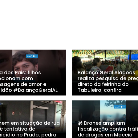
a dos Pais: filhos
Balanço Geral Alagoas
cionam com
realiza pesquisa de pre
sagens de amor e
direto da feirinha do
tidão #BalançoGeralAL
Tabuleiro; confira
em em situação de rua
📹 Drones ampliam
e tentativa de
fiscalização contra tráf
icídio no Prado; pedra
de drogas em Maceió