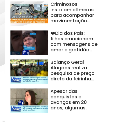
Criminosos
instalam câmeras
para acompanhar
movimentação
policial
❤️Dia dos Pais:
filhos emocionam
com mensagens de
amor e gratidão
#BalançoGeralAL
Balanço Geral
Alagoas realiza
pesquisa de preço
direto da feirinha
do Tabuleiro;
confira
Apesar das
conquistas e
avanços em 20
anos, algumas
dificuldades ainda
persistem