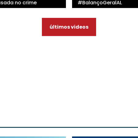
 usada no crime
#BalançoGeralAL
últimos videos