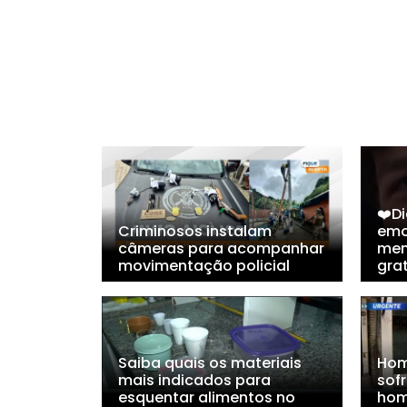
❤️Di
Criminosos instalam
emo
câmeras para acompanhar
men
movimentação policial
gra
Saiba quais os materiais
Hom
mais indicados para
sofr
esquentar alimentos no
hom