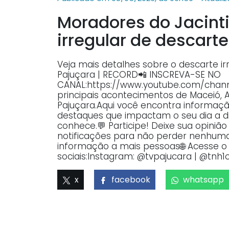
Moradores do Jacint
irregular de descart
Veja mais detalhes sobre o descarte ir
Pajuçara | RECORD📲 INSCREVA-SE NO
CANAL:https://www.youtube.com/ch
principais acontecimentos de Maceió, 
Pajuçara.Aqui você encontra informaçã
destaques que impactam o seu dia a dia
conhece.💬 Participe! Deixe sua opiniã
notificações para não perder nenhuma 
informação a mais pessoas🌐 Acesse o p
sociais:Instagram: @tvpajucara | @tnh1o
x
facebook
whatsapp