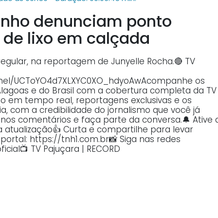
inho denunciam ponto
e de lixo em calçada
regular, na reportagem de Junyelle Rocha.🔴 TV
annel/UCToYO4d7XLXYC0XO_hdyoAwAcompanhe os
Alagoas e do Brasil com a cobertura completa da TV
o em tempo real, reportagens exclusivas e os
, com a credibilidade do jornalismo que você já
o nos comentários e faça parte da conversa.🔔 Ative 
atualização👍 Curta e compartilhe para levar
ortal: https://tnh1.com.br📸 Siga nas redes
ficial📺 TV Pajuçara | RECORD