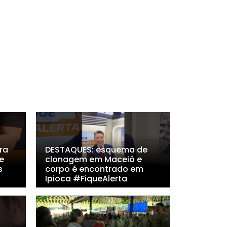
ra
DESTAQUES: esquema de
e
clonagem em Maceió e
s
corpo é encontrado em
Ipioca #FiqueAlerta