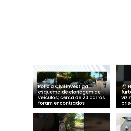
Polícia Civil investiga
📦 
esquema de clonagem de
fur
veículos; cerca de 20 carros
vizi
foram encontrados
pris