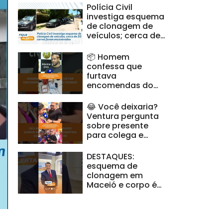
Polícia Civil
investiga esquema
de clonagem de
veículos; cerca de
20 carros foram
encontrados
📦 Homem
confessa que
furtava
encomendas do
vizinho; polícia
efetua prisão |
😂 Você deixaria?
#FiqueAlerta
Ventura pergunta
sobre presente
para colega e
respostas viralizam
| #FiqueAlerta
DESTAQUES:
esquema de
clonagem em
Maceió e corpo é
encontrado em
Ipioca #FiqueAlerta