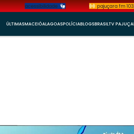
acessibilidade
pajuçara fm 103
ÚLTIMAS
MACEIÓ
ALAGOAS
POLÍCIA
BLOGS
BRASIL
TV PAJUÇA