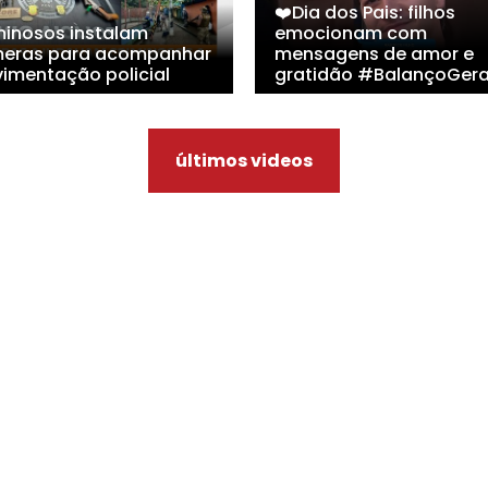
❤️Dia dos Pais: filhos
minosos instalam
emocionam com
eras para acompanhar
mensagens de amor e
imentação policial
gratidão #BalançoGera
últimos videos