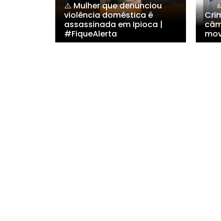
⚠️ Mulher que denunciou
violência doméstica é
Cri
assassinada em Ipioca |
câm
#FiqueAlerta
mov