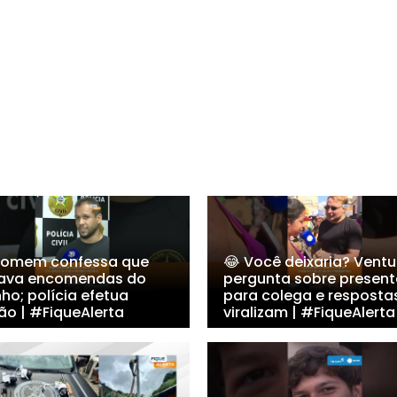
Homem confessa que
😂 Você deixaria? Ventu
tava encomendas do
pergunta sobre present
nho; polícia efetua
para colega e resposta
ão | #FiqueAlerta
viralizam | #FiqueAlerta