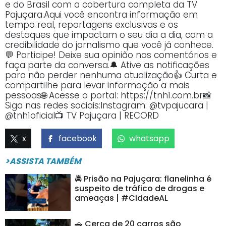
e do Brasil com a cobertura completa da TV
Pajuçara.Aqui você encontra informação em
tempo real, reportagens exclusivas e os
destaques que impactam o seu dia a dia, com a
credibilidade do jornalismo que você já conhece.
💬 Participe! Deixe sua opinião nos comentários e
faça parte da conversa.🔔 Ative as notificações
para não perder nenhuma atualização👍 Curta e
compartilhe para levar informação a mais
pessoas🌐 Acesse o portal: https://tnh1.com.br📸
Siga nas redes sociais:Instagram: @tvpajucara |
@tnh1oficial📺 TV Pajuçara | RECORD
x
facebook
whatsapp
>ASSISTA TAMBÉM
🚔 Prisão na Pajuçara: flanelinha é
suspeito de tráfico de drogas e
ameaças | #CidadeAL
🚗 Cerca de 20 carros são