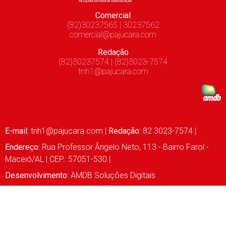
Comercial
(82)30237565 | 30237562
comercial@pajucara.com
Redação
(82)30237574 | (82)3023-7574
tnh1@pajucara.com
E-mail:
tnh1@pajucara.com
|
Redação:
82 3023-7574 |
Endereço:
Rua Professor Ângelo Neto, 113 - Bairro Farol -
Maceió/AL | CEP.: 57051-530 |
Desenvolvimento:
AMDB Soluções Digitais