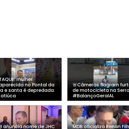
TAQUE: mulher
aparecida no Pontal da
🚨Câmeras flagram furt
ra e santa é depredada
de motocicleta na Serra
Jatiúca
#BalançoGeralAL
B anuncia nome de JHC
MDB oficializa Renan Fil