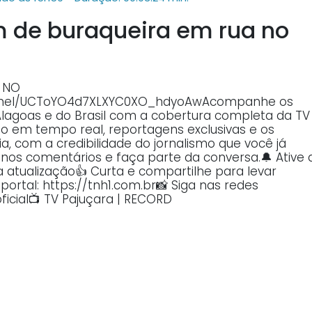
 de buraqueira em rua no
E NO
annel/UCToYO4d7XLXYC0XO_hdyoAwAcompanhe os
Alagoas e do Brasil com a cobertura completa da TV
o em tempo real, reportagens exclusivas e os
, com a credibilidade do jornalismo que você já
o nos comentários e faça parte da conversa.🔔 Ative 
atualização👍 Curta e compartilhe para levar
ortal: https://tnh1.com.br📸 Siga nas redes
ficial📺 TV Pajuçara | RECORD