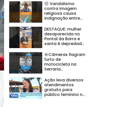
😔 Vandalismo
contra imagem
religiosa causa
indignação entre
moradores da
Jatiúca |
DESTAQUE: mulher
#FiqueAlerta
desaparecida no
Pontal da Barra e
santa é depredada
na Jatiúca
🚨Câmeras flagram
furto de
motocicleta na
Serraria
#BalançoGeralAL
Ação leva diversos
atendimentos
gratuito para
público feminino no
Antares