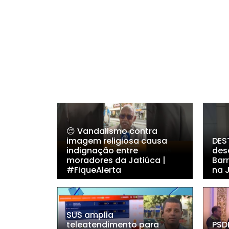
😔 Vandalismo contra
imagem religiosa causa
DES
indignação entre
des
moradores da Jatiúca |
Bar
#FiqueAlerta
na 
SUS amplia
teleatendimento para
PSD