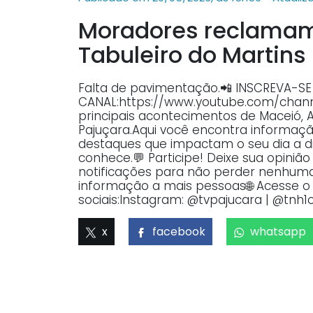
Moradores reclamam
Tabuleiro do Martins
Falta de pavimentação.📲 INSCREVA-S
CANAL:https://www.youtube.com/ch
principais acontecimentos de Maceió, 
Pajuçara.Aqui você encontra informaçã
destaques que impactam o seu dia a dia
conhece.💬 Participe! Deixe sua opiniã
notificações para não perder nenhuma 
informação a mais pessoas🌐 Acesse o p
sociais:Instagram: @tvpajucara | @tnh1o
x
facebook
whatsapp