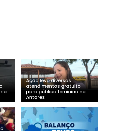
Ação leva diversos
o
atendimentos gratuito
ria
para público feminino no
Antares
ho