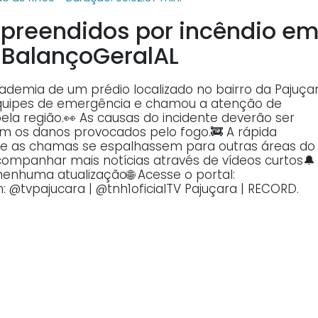
rpreendidos por incêndio e
#BalançoGeralAL
cademia de um prédio localizado no bairro da Pajuçar
equipes de emergência e chamou a atenção de
a região.👀 As causas do incidente deverão ser
m os danos provocados pelo fogo.🚒 A rápida
que as chamas se espalhassem para outras áreas do
acompanhar mais notícias através de vídeos curtos🔔
nenhuma atualização🌐 Acesse o portal:
: @tvpajucara | @tnh1oficialTV Pajuçara | RECORD.