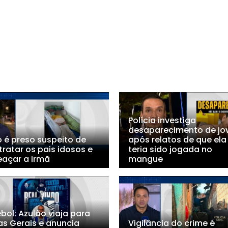
Polícia investiga
desaparecimento de j
o é preso suspeito de
após relatos de que ela
ratar os pais idosos e
teria sido jogada no
açar a irmã
mangue
bol: Azulão viaja para
as Gerais e anuncia
Vigilância do crime é