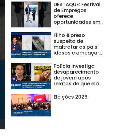
DESTAQUE: Festival
de Empregos
oferece
oportunidades em
Maceió; saiba
como
Filho é preso
participar#Balanç
suspeito de
oGeralAL
maltratar os pais
idosos e ameaçar
a irmã
Polícia investiga
desaparecimento
de jovem após
relatos de que ela
teria sido jogada
no mangue
Eleições 2026