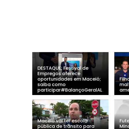
DESTAQUE: Festival de
Empregos oferece
oportunidades em Maceió;
Filh
saiba como
malt
participar#BalançoGeralAL
ame
Maceió vai ter escola
Fute
pública de trânsito para
Min