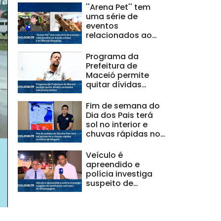
''Arena Pet'' tem
uma série de
eventos
relacionados ao
mundo animal; é no
Maceió Shopping
Programa da
Prefeitura de
Maceió permite
quitar dívidas
atrasadas sem
juros e multas
Fim de semana do
Dia dos Pais terá
sol no interior e
chuvas rápidas no
litoral de Alagoas
Veículo é
apreendido e
polícia investiga
suspeito de
estelionato com
mais de 30
passagens