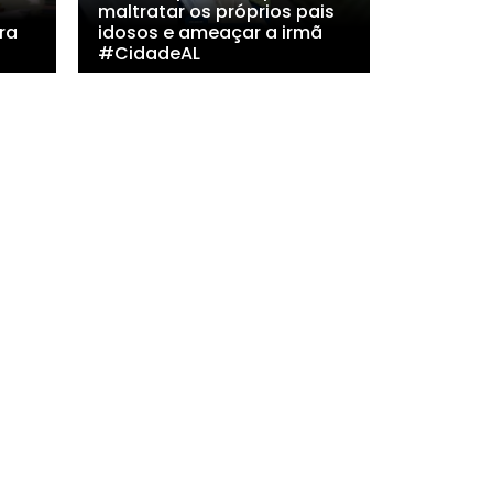
maltratar os próprios pais
ra
idosos e ameaçar a irmã
#CidadeAL