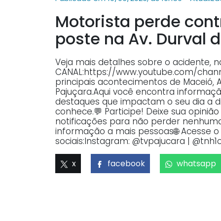
Motorista perde con
poste na Av. Durval 
Veja mais detalhes sobre o acidente, 
CANAL:https://www.youtube.com/ch
principais acontecimentos de Maceió, 
Pajuçara.Aqui você encontra informaçã
destaques que impactam o seu dia a dia
conhece.💬 Participe! Deixe sua opiniã
notificações para não perder nenhuma 
informação a mais pessoas🌐 Acesse o p
sociais:Instagram: @tvpajucara | @tnh1o
x
facebook
whatsapp