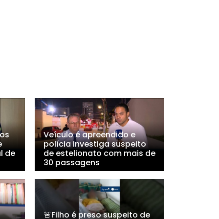
dos
Veículo é apreendido e
e
polícia investiga suspeito
l de
de estelionato com mais de
30 passagens
s
🚨Filho é preso suspeito de