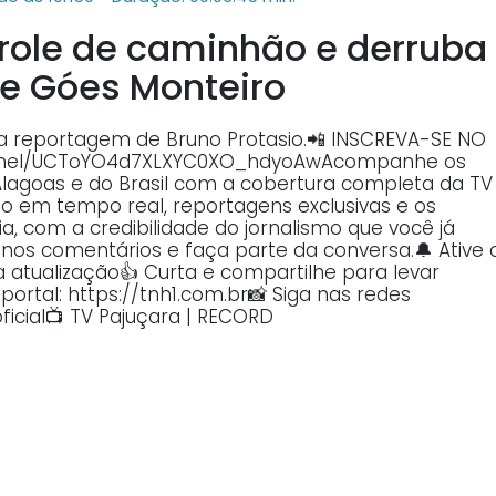
trole de caminhão e derruba
de Góes Monteiro
na reportagem de Bruno Protasio.📲 INSCREVA-SE NO
annel/UCToYO4d7XLXYC0XO_hdyoAwAcompanhe os
Alagoas e do Brasil com a cobertura completa da TV
o em tempo real, reportagens exclusivas e os
, com a credibilidade do jornalismo que você já
o nos comentários e faça parte da conversa.🔔 Ative 
atualização👍 Curta e compartilhe para levar
ortal: https://tnh1.com.br📸 Siga nas redes
ficial📺 TV Pajuçara | RECORD