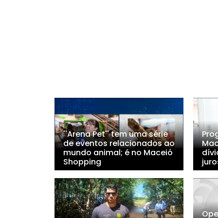
''Arena Pet'' tem uma série
Pro
de eventos relacionados ao
Mac
mundo animal; é no Maceió
dív
Shopping
juro
Ope