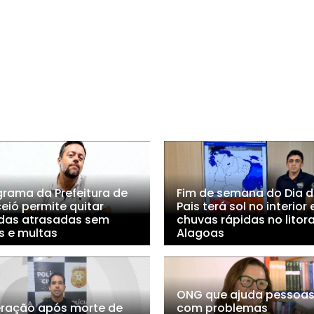
grama da Prefeitura de
Fim de semana do Dia 
eió permite quitar
Pais terá sol no interior 
idas atrasadas sem
chuvas rápidas no litora
s e multas
Alagoas
ONG que ajuda pessoa
ração após morte de
com problemas