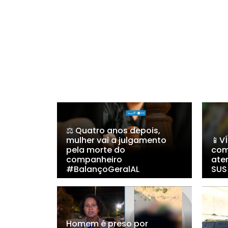
⚖️ Quatro anos depois,
mulher vai a julgamento
📱V
pela morte do
com
companheiro
ate
#BalançoGeralAL
SUS
Homem é preso por