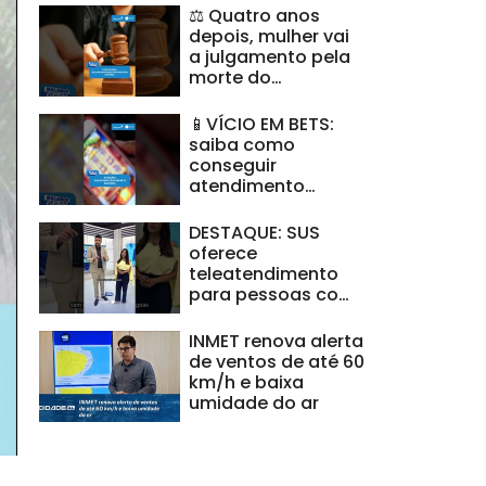
⚖️ Quatro anos
depois, mulher vai
a julgamento pela
morte do
companheiro
#BalançoGeralAL
📱VÍCIO EM BETS:
saiba como
conseguir
atendimento
gratuito pelo SUS
#BalançoGeralAL
DESTAQUE: SUS
oferece
teleatendimento
para pessoas com
vício em apostas
online
INMET renova alerta
#BalançoGeralAL
de ventos de até 60
km/h e baixa
umidade do ar