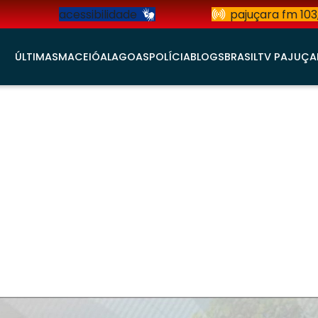
acessibilidade
pajuçara fm 103
ÚLTIMAS
MACEIÓ
ALAGOAS
POLÍCIA
BLOGS
BRASIL
TV PAJUÇA