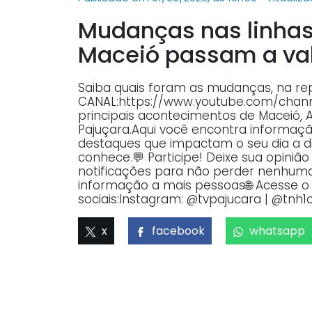
Mudanças nas linhas 
Maceió passam a vale
Saiba quais foram as mudanças, na re
CANAL:https://www.youtube.com/ch
principais acontecimentos de Maceió, 
Pajuçara.Aqui você encontra informaçã
destaques que impactam o seu dia a dia
conhece.💬 Participe! Deixe sua opiniã
notificações para não perder nenhuma 
informação a mais pessoas🌐 Acesse o p
sociais:Instagram: @tvpajucara | @tnh1o
x
facebook
whatsapp