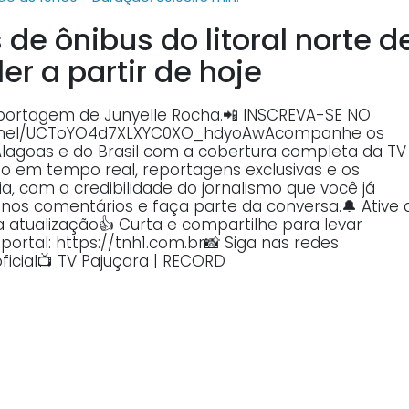
de ônibus do litoral norte d
r a partir de hoje
portagem de Junyelle Rocha.📲 INSCREVA-SE NO
annel/UCToYO4d7XLXYC0XO_hdyoAwAcompanhe os
Alagoas e do Brasil com a cobertura completa da TV
o em tempo real, reportagens exclusivas e os
, com a credibilidade do jornalismo que você já
o nos comentários e faça parte da conversa.🔔 Ative 
atualização👍 Curta e compartilhe para levar
ortal: https://tnh1.com.br📸 Siga nas redes
ficial📺 TV Pajuçara | RECORD