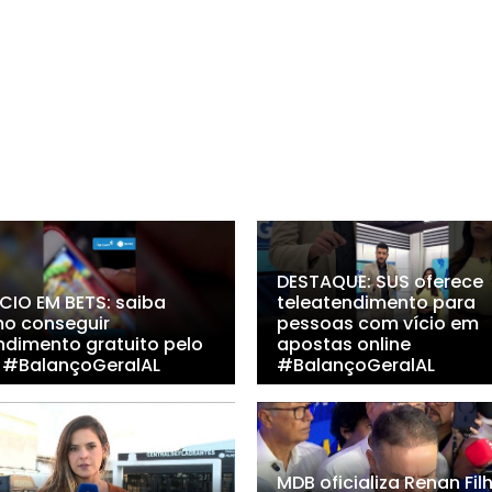
DESTAQUE: SUS oferece
ÍCIO EM BETS: saiba
teleatendimento para
o conseguir
pessoas com vício em
ndimento gratuito pelo
apostas online
 #BalançoGeralAL
#BalançoGeralAL
MDB oficializa Renan Fil