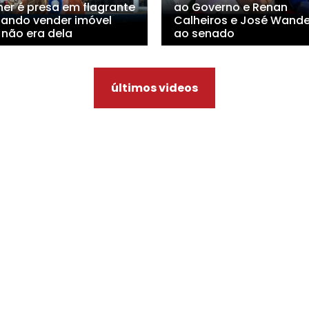
her é presa em flagrante
ao Governo e Renan
tando vender imóvel
Calheiros e José Wande
 não era dela
ao senado
últimos videos