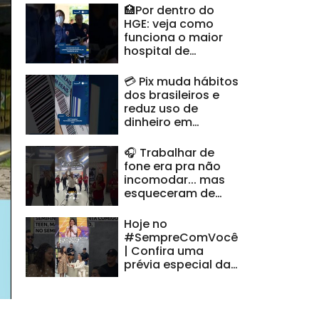
🏥Por dentro do
HGE: veja como
funciona o maior
hospital de
urgência de
Alagoas
💳 Pix muda hábitos
#CidadeAL
dos brasileiros e
reduz uso de
dinheiro em
espécie #CidadeAL
🎧 Trabalhar de
fone era pra não
incomodar... mas
esqueceram de
avisar minha voz |
#HoraDoVentura
Hoje no
#SempreComVocê
| Confira uma
prévia especial da
nossa semifinalista
alagoana