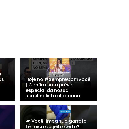
a
as
Hoje no #SempreComVocê
| Confira uma prévia
especial da nossa
semifinalista alagoana
🧼 Você limpa sua garrafa
térmica do jeito certo?