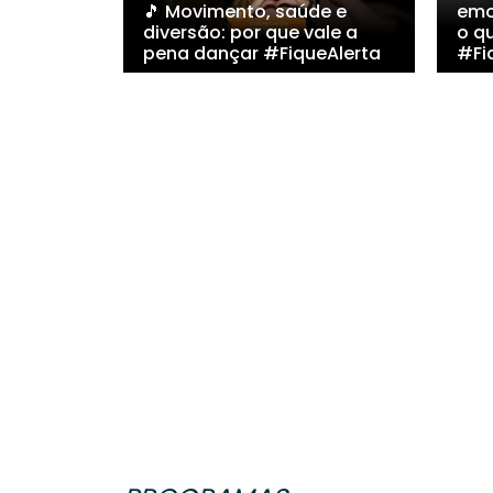
🎵 Movimento, saúde e
emo
diversão: por que vale a
o q
pena dançar #FiqueAlerta
#Fi