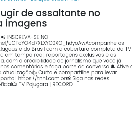
fugir de assaltante no
ja imagens
 📲 INSCREVA-SE NO
annel/UCToYO4d7XLXYC0XO_hdyoAwAcompanhe os
Alagoas e do Brasil com a cobertura completa da TV
o em tempo real, reportagens exclusivas e os
, com a credibilidade do jornalismo que você já
o nos comentários e faça parte da conversa.🔔 Ative 
atualização👍 Curta e compartilhe para levar
ortal: https://tnh1.com.br📸 Siga nas redes
ficial📺 TV Pajuçara | RECORD