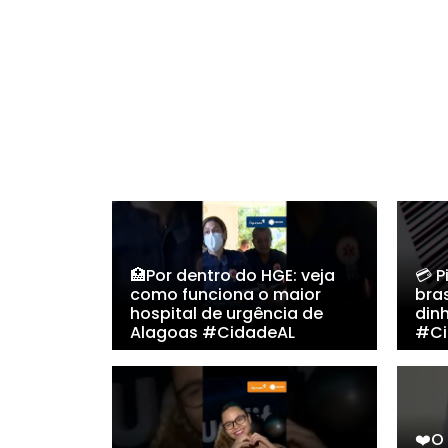
🏥Por dentro do HGE: veja
💳 
como funciona o maior
bras
hospital de urgência de
din
Alagoas #CidadeAL
#Ci
❤️O