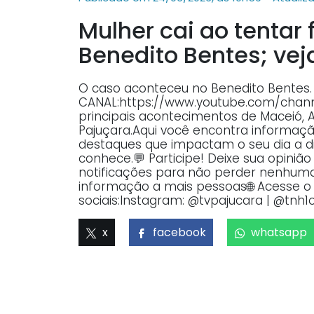
Mulher cai ao tentar 
Benedito Bentes; ve
O caso aconteceu no Benedito Bentes.
CANAL:https://www.youtube.com/ch
principais acontecimentos de Maceió, 
Pajuçara.Aqui você encontra informaçã
destaques que impactam o seu dia a dia
conhece.💬 Participe! Deixe sua opiniã
notificações para não perder nenhuma 
informação a mais pessoas🌐 Acesse o p
sociais:Instagram: @tvpajucara | @tnh1o
x
facebook
whatsapp