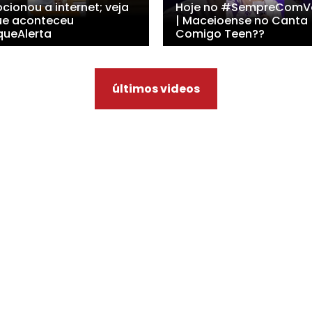
cionou a internet; veja
Hoje no #SempreComV
ue aconteceu
| Maceioense no Canta
queAlerta
Comigo Teen??
últimos videos