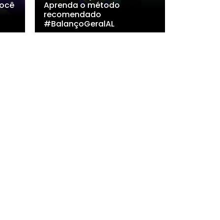
ocê
Aprenda o método
recomendado
#BalançoGeralAL