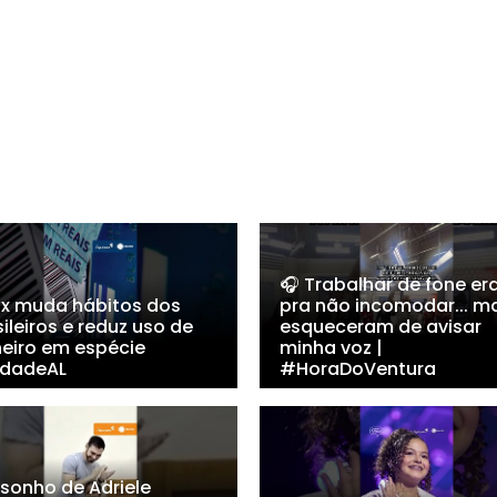
🎧 Trabalhar de fone er
Pix muda hábitos dos
pra não incomodar... m
ileiros e reduz uso de
esqueceram de avisar
heiro em espécie
minha voz |
dadeAL
#HoraDoVentura
 sonho de Adriele