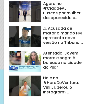
Agora no
#CidadeAL |
Buscas por mulher
desaparecida e
denúncia de maus-
tratos a idosos
⚠️ Acusada de
matar o marido PM
apresenta nova
versão no Tribunal
do Júri |
#CidadeAL
Atentado: Jovem
morre e sogro é
baleado na cidade
do Pilar
Hoje no
#HoraDoVentura:
Vini Jr. zerou o
Instagram?
Entenda o mistério