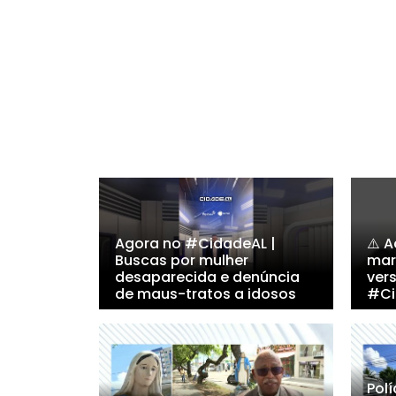
Agora no #CidadeAL |
⚠️ 
Buscas por mulher
mar
desaparecida e denúncia
vers
de maus-tratos a idosos
#Ci
Polí