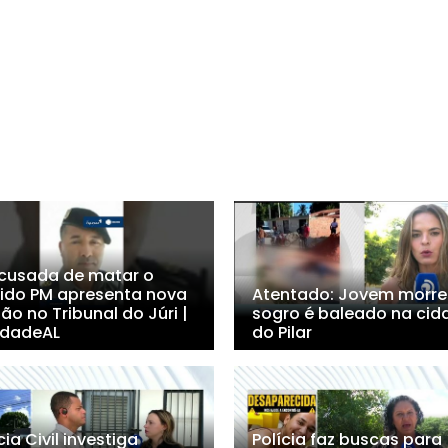
Acusada de matar o
ido PM apresenta nova
Atentado: Jovem morre
ão no Tribunal do Júri |
sogro é baleado na cid
dadeAL
do Pilar
cia Civil investiga
Polícia faz buscas para