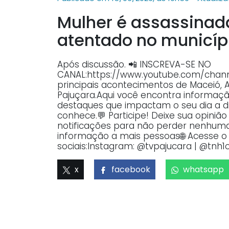
Mulher é assassinada
atentado no municíp
Após discussão. 📲 INSCREVA-SE NO
CANAL:https://www.youtube.com/ch
principais acontecimentos de Maceió, 
Pajuçara.Aqui você encontra informaçã
destaques que impactam o seu dia a dia
conhece.💬 Participe! Deixe sua opiniã
notificações para não perder nenhuma 
informação a mais pessoas🌐 Acesse o p
sociais:Instagram: @tvpajucara | @tnh1o
x
facebook
whatsapp