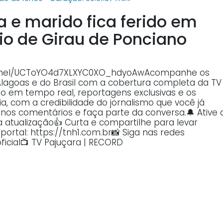
 e marido fica ferido em
io de Girau de Ponciano
annel/UCToYO4d7XLXYC0XO_hdyoAwAcompanhe os
Alagoas e do Brasil com a cobertura completa da TV
o em tempo real, reportagens exclusivas e os
, com a credibilidade do jornalismo que você já
o nos comentários e faça parte da conversa.🔔 Ative 
atualização👍 Curta e compartilhe para levar
ortal: https://tnh1.com.br📸 Siga nas redes
ficial📺 TV Pajuçara | RECORD