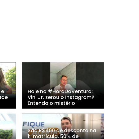
 e
Hoje no #HoraDoVentura:
ade
Vini Jr. zerou o Instagram?
Entenda o mistério
São R$400 de desconto na
1ª matrícula, 50% de